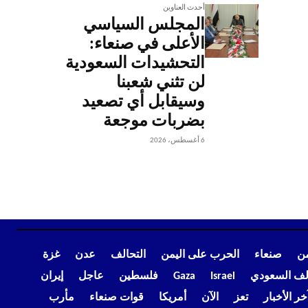
أحدث العناوين
المجلس السياسي
الأعلى في صنعاء:
التحشيدات السعودية
لن تثني شعبنا
وسيقابل أي تصعيد
بضربات موجعة
6 أغسطس، 2026
من
صنعاء
الحرب على اليمن
التحالف
عدن
غزة
الف السعودي
Israel
Gaza
فلسطين
عاجل
إيران
خر الأخبار
تعز
الآن
أمريكا
قوات صنعاء
مأرب