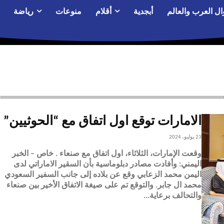
ال العرب والعالم
أبجدية
أقلام
منوعات
رياضة
الامارات توقع اول اتفاق مع “الحوثيين”
23 يوليو، 2024
وقعت الإمارات، الثلاثاء، اول اتفاق مع صنعاء . خاص – الخبر
اليمني: وأفادت مصادر دبلوماسية بأن السقير الاماراتي لدى
اليمن محمد الزعابي وقع عن بلاده إلى جانب السفير السعودي
محمد ال جابر. والتوقع تم على صيغة الاتفاق الأخير بين صنعاء
والتحالف برعاية...