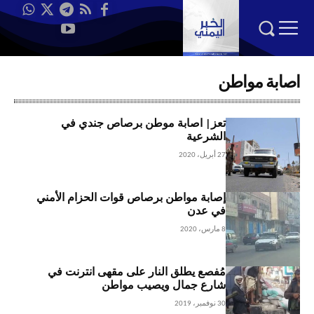
اصابة مواطن
تعز| اصابة موطن برصاص جندي في
الشرعية
27 أبريل، 2020
إصابة مواطن برصاص قوات الحزام الأمني
في عدن
8 مارس، 2020
مُفصع يطلق النار على مقهى انترنت في
شارع جمال ويصيب مواطن
30 نوفمبر، 2019