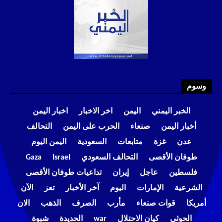
وسوم
الخبر اليمني
اليمن
اخر الاخبار
اخبار اليمن
أخبار اليمن
صنعاء
الحرب على اليمن
التحالف
عدن
غزة
متابعات
السعودية
اليمن اليوم
طوفان الأقصى
التحالف السعودي
Israel
Gaza
فلسطين
عاجل
إيران
تداعيات طوفان الأقصى
الشرعية
الإمارات
اليوم
آخر الأخبار
تعز
الآن
أمريكا
قوات صنعاء
مأرب
الصرف
الذهب
الان
الحوثي
كيان الاحتلال
war
الحديدة
شبوة