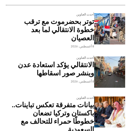
أحدث العناوين
توتر بحضرموت مع ترقب
خطوة الانتقالي لما بعد
العصيان
8 أغسطس، 2026
أحدث العناوين
الانتقالي يؤكد استعادة عدن
وينشر صور اسقاطها
8 أغسطس، 2026
أحدث العناوين
بيانات متفرقة تعكس تباينات..
باكستان وتركيا تضعان
خطوطًا حمراء للتحالف مع
السعودية