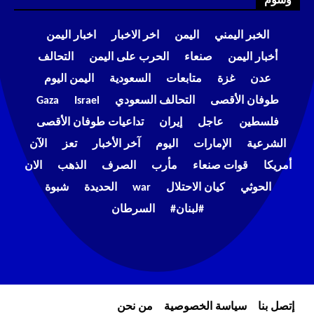
وسوم
الخبر اليمني
اليمن
اخر الاخبار
اخبار اليمن
أخبار اليمن
صنعاء
الحرب على اليمن
التحالف
عدن
غزة
متابعات
السعودية
اليمن اليوم
طوفان الأقصى
التحالف السعودي
Israel
Gaza
فلسطين
عاجل
إيران
تداعيات طوفان الأقصى
الشرعية
الإمارات
اليوم
آخر الأخبار
تعز
الآن
أمريكا
قوات صنعاء
مأرب
الصرف
الذهب
الان
الحوثي
كيان الاحتلال
war
الحديدة
شبوة
#لبنان#
السرطان
إتصل بنا
سياسة الخصوصية
من نحن