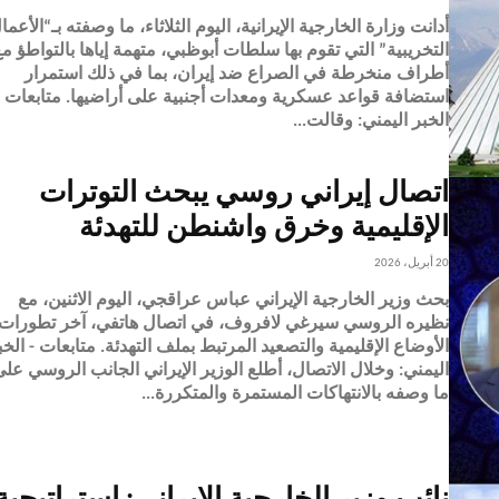
أدانت وزارة الخارجية الإيرانية، اليوم الثلاثاء، ما وصفته بـ“الأعما
التخريبية” التي تقوم بها سلطات أبوظبي، متهمة إياها بالتواطؤ م
أطراف منخرطة في الصراع ضد إيران، بما في ذلك استمرار
استضافة قواعد عسكرية ومعدات أجنبية على أراضيها. متاب
الخبر اليمني: وقالت...
اتصال إيراني روسي يبحث التوترات
الإقليمية وخرق واشنطن للتهدئة
20 أبريل، 2026
بحث وزير الخارجية الإيراني عباس عراقجي، اليوم الاثنين، مع
نظيره الروسي سيرغي لافروف، في اتصال هاتفي، آخر تطورات
الأوضاع الإقليمية والتصعيد المرتبط بملف التهدئة. متابعات 
اليمني: وخلال الاتصال، أطلع الوزير الإيراني الجانب الروسي عل
ما وصفه بالانتهاكات المستمرة والمتكررة...