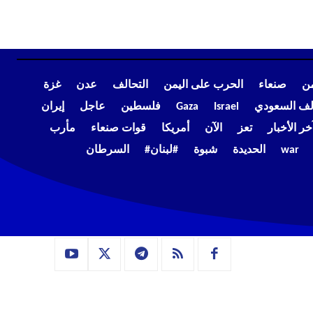
من
صنعاء
الحرب على اليمن
التحالف
عدن
غزة
الف السعودي
Israel
Gaza
فلسطين
عاجل
إيران
خر الأخبار
تعز
الآن
أمريكا
قوات صنعاء
مأرب
war
الحديدة
شبوة
#لبنان#
السرطان