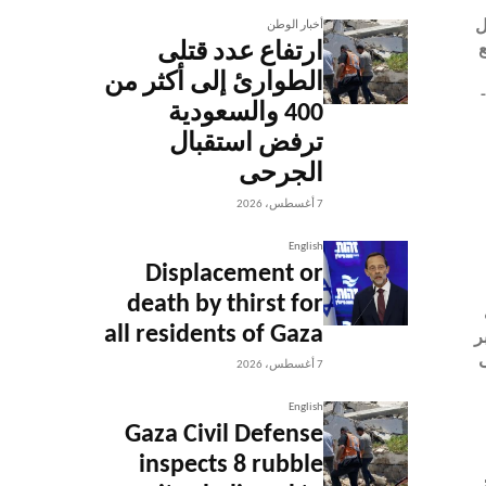
ل
أخبار الوطن
ارتفاع عدد قتلى
ع
الطوارئ إلى أكثر من
عات -
400 والسعودية
ترفض استقبال
الجرحى
7 أغسطس، 2026
English
Displacement or
death by thirst for
all residents of Gaza
- الخبر
ى
7 أغسطس، 2026
English
Gaza Civil Defense
inspects 8 rubble