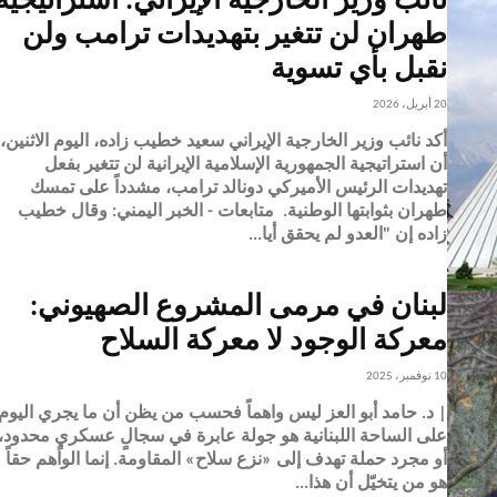
نائب وزير الخارجية الإيراني: استراتيجية
طهران لن تتغير بتهديدات ترامب ولن
نقبل بأي تسوية
20 أبريل، 2026
أكد نائب وزير الخارجية الإيراني سعيد خطيب زاده، اليوم الاثنين،
أن استراتيجية الجمهورية الإسلامية الإيرانية لن تتغير بفعل
تهديدات الرئيس الأميركي دونالد ترامب، مشدداً على تمسك
طهران بثوابتها الوطنية. متابعات - الخبر اليمني: وقال خطيب
زاده إن "العدو لم يحقق أيا...
لبنان في مرمى المشروع الصهيوني:
معركة الوجود لا معركة السلاح
10 نوفمبر، 2025
| د. حامد أبو العز ليس واهماً فحسب من يظن أن ما يجري اليوم
على الساحة اللبنانية هو جولة عابرة في سجالٍ عسكريٍ محدود،
أو مجرد حملة تهدف إلى «نزع سلاح» المقاومة. إنما الواهم حقاً
هو من يتخيّل أن هذا...