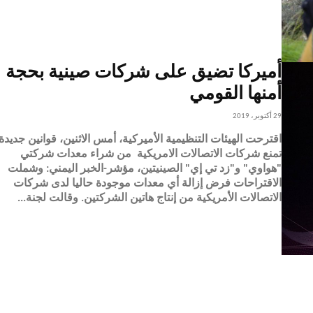
أميركا تضيق على شركات صينية بحجة
أمنها القومي
29 أكتوبر، 2019
اقترحت الهيئات التنظيمية الأميركية، أمس الاثنين، قوانين جديدة
تمنع شركات الاتصالات الامريكية من شراء معدات شركتي
"هواوي" و"زد تي إي" الصينيتين، مؤشر-الخبر اليمني: وشملت
الاقتراحات فرض إزالة أي معدات موجودة حاليا لدى شركات
الاتصالات الأمريكية من إنتاج هاتين الشركتين. وقالت لجنة...