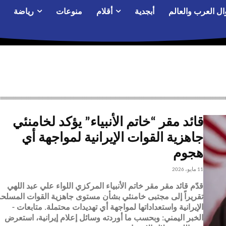
ال العرب والعالم
أبجدية
أقلام
منوعات
رياضة
قائد مقر “خاتم الأنبياء” يؤكد لخامنئي
جاهزية القوات الإيرانية لمواجهة أي
هجوم
11 مايو، 2026
قدّم قائد مقر مقر خاتم الأنبياء المركزي اللواء علي عبد اللهي
تقريراً إلى مجتبى خامنئي بشأن مستوى جاهزية القوات المسلح
الإيرانية واستعداداتها لمواجهة أي تهديدات محتملة. متابعات -
الخبر اليمني: وبحسب ما أوردته وسائل إعلام إيرانية، استعرض