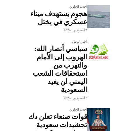
أحدث العناوين
هجوم يستهدف ميناء
عسكري في يختل
7 أغسطس، 2026
أخبار الوطن
سياسي أنصار الله:
الهروب إلى الأمام
والتهرب من
استحقاقات الشعب
اليمني لن يفيد
السعودية
7 أغسطس، 2026
أحدث العناوين
قوات صنعاء تعلن دك
تحشيدات سعودية