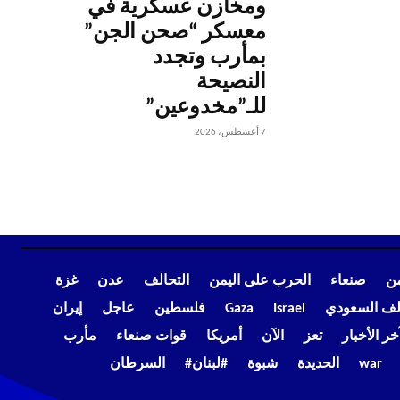
ومخازن عسكرية في
معسكر “صحن الجن”
بمأرب وتجدد
النصيحة
للـ”مخدوعين”
7 أغسطس، 2026
من
صنعاء
الحرب على اليمن
التحالف
عدن
غزة
الف السعودي
Israel
Gaza
فلسطين
عاجل
إيران
خر الأخبار
تعز
الآن
أمريكا
قوات صنعاء
مأرب
war
الحديدة
شبوة
#لبنان#
السرطان