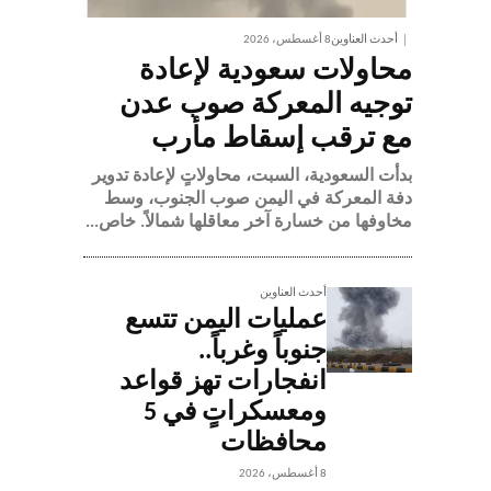
أحدث العناوين
8 أغسطس، 2026
محاولات سعودية لإعادة
توجيه المعركة صوب عدن
مع ترقب إسقاط مأرب
بدأت السعودية، السبت، محاولاتٍ لإعادة تدوير
دفة المعركة في اليمن صوب الجنوب، وسط
مخاوفها من خسارة آخر معاقلها شمالاً. خاص...
أحدث العناوين
عمليات اليمن تتسع
جنوباً وغرباً..
انفجارات تهز قواعد
ومعسكراتٍ في 5
محافظات
8 أغسطس، 2026