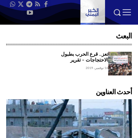
البعث
تعز.. قرع الحرب بطبول
الاحتجاجات – تقرير
16 نوفمبر، 2019
أحدث العناوين