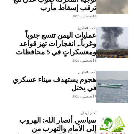
توجيه المعركة صوب عدن مع
ترقب إسقاط مأرب
8 أغسطس، 2026
أحدث العناوين
عمليات اليمن تتسع جنوباً
وغرباً.. انفجارات تهز قواعد
ومعسكراتٍ في 5 محافظات
8 أغسطس، 2026
أحدث العناوين
هجوم يستهدف ميناء عسكري
في يختل
7 أغسطس، 2026
أخبار الوطن
سياسي أنصار الله: الهروب
إلى الأمام والتهرب من