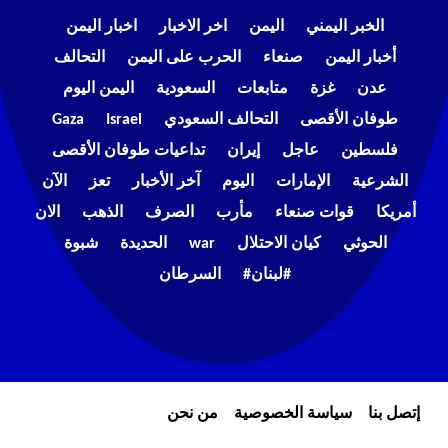
الخبر اليمني
اليمن
اخر الاخبار
اخبار اليمن
أخبار اليمن
صنعاء
الحرب على اليمن
التحالف
عدن
غزة
متابعات
السعودية
اليمن اليوم
طوفان الأقصى
التحالف السعودي
Israel
Gaza
فلسطين
عاجل
إيران
تداعيات طوفان الأقصى
الشرعية
الإمارات
اليوم
آخر الأخبار
تعز
الآن
أمريكا
قوات صنعاء
مأرب
الصرف
الذهب
الان
الحوثي
كيان الاحتلال
war
الحديدة
شبوة
#لبنان#
السرطان
إتصل بنا
سياسة الخصوصية
من نحن