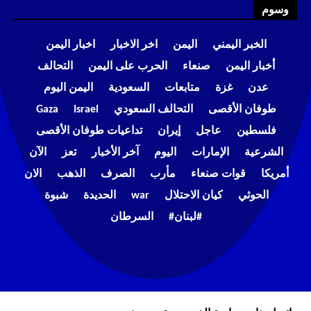
وسوم
الخبر اليمني
اليمن
اخر الاخبار
اخبار اليمن
أخبار اليمن
صنعاء
الحرب على اليمن
التحالف
عدن
غزة
متابعات
السعودية
اليمن اليوم
طوفان الأقصى
التحالف السعودي
Israel
Gaza
فلسطين
عاجل
إيران
تداعيات طوفان الأقصى
الشرعية
الإمارات
اليوم
آخر الأخبار
تعز
الآن
أمريكا
قوات صنعاء
مأرب
الصرف
الذهب
الان
الحوثي
كيان الاحتلال
war
الحديدة
شبوة
#لبنان#
السرطان