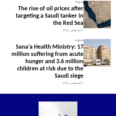
English
The rise of oil prices after
targeting a Saudi tanker in
the Red Sea
6 أغسطس، 2026
English
Sana’a Health Ministry: 17
million suffering from acute
hunger and 3.6 million
children at risk due to the
Saudi siege
6 أغسطس، 2026