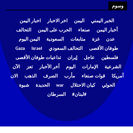
وسوم
الخبر اليمني
اليمن
اخر الاخبار
اخبار اليمن
أخبار اليمن
صنعاء
الحرب على اليمن
التحالف
عدن
غزة
متابعات
السعودية
اليمن اليوم
طوفان الأقصى
التحالف السعودي
Israel
Gaza
فلسطين
عاجل
إيران
تداعيات طوفان الأقصى
الشرعية
الإمارات
اليوم
آخر الأخبار
تعز
الآن
أمريكا
قوات صنعاء
مأرب
الصرف
الذهب
الان
الحوثي
كيان الاحتلال
war
الحديدة
شبوة
#لبنان#
السرطان