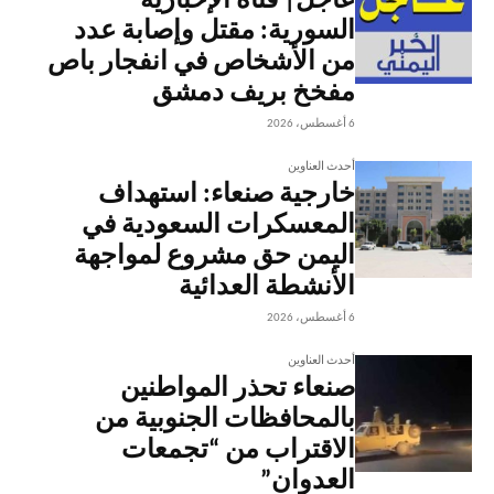
عاجل| قناة الإخبارية
السورية: مقتل وإصابة عدد
من الأشخاص في انفجار باص
مفخخ بريف دمشق
6 أغسطس، 2026
أحدث العناوين
خارجية صنعاء: استهداف
المعسكرات السعودية في
اليمن حق مشروع لمواجهة
الأنشطة العدائية
6 أغسطس، 2026
أحدث العناوين
صنعاء تحذر المواطنين
بالمحافظات الجنوبية من
الاقتراب من “تجمعات
العدوان”