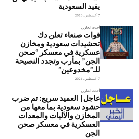
يفيد السعودية
7 أغسطس، 2026
أحدث العناوين
قوات صنعاء تعلن دك
تحشيدات سعودية ومخازن
عسكرية في معسكر “صحن
الجن” بمأرب وتجدد النصيحة
للـ”مخدوعين”
7 أغسطس، 2026
أحدث العناوين
عاجل| العميد سريع: تم ضرب
حشود سعودية بما معها من
المخازن والآليات والمعدات
العسكرية في معسكر صحن
الجن