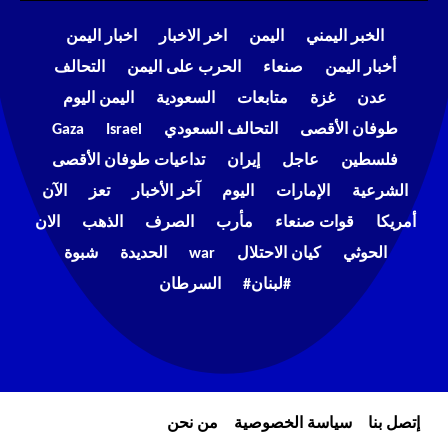
الخبر اليمني
اليمن
اخر الاخبار
اخبار اليمن
أخبار اليمن
صنعاء
الحرب على اليمن
التحالف
عدن
غزة
متابعات
السعودية
اليمن اليوم
طوفان الأقصى
التحالف السعودي
Israel
Gaza
فلسطين
عاجل
إيران
تداعيات طوفان الأقصى
الشرعية
الإمارات
اليوم
آخر الأخبار
تعز
الآن
أمريكا
قوات صنعاء
مأرب
الصرف
الذهب
الان
الحوثي
كيان الاحتلال
war
الحديدة
شبوة
#لبنان#
السرطان
إتصل بنا
سياسة الخصوصية
من نحن