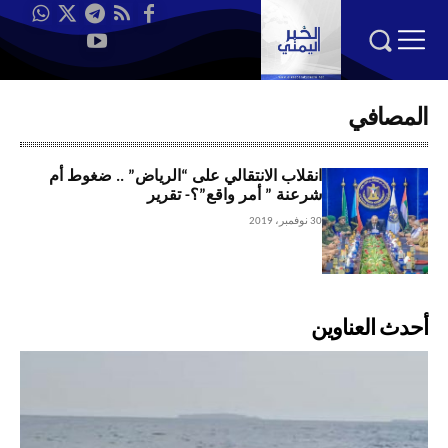
المصافي
انقلاب الانتقالي على “الرياض” .. ضغوط أم
شرعنة ” أمر واقع”؟- تقرير
30 نوفمبر، 2019
أحدث العناوين