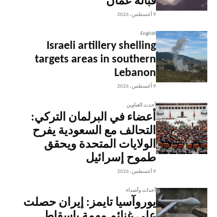
قبالة عُمان
9 أغسطس، 2026
English
Israeli artillery shelling
targets areas in southern
Lebanon
9 أغسطس، 2026
أحدث العناوين
أعضاء في البرلمان التركي:
التحالف مع السعودية يفرح
الولايات المتحدة ويحقق
طموح إسرائيل
9 أغسطس، 2026
أحداث وأصداء
يوروآسيا تايمز: إيران حصلت
على غنائم مهمة بإسقاط