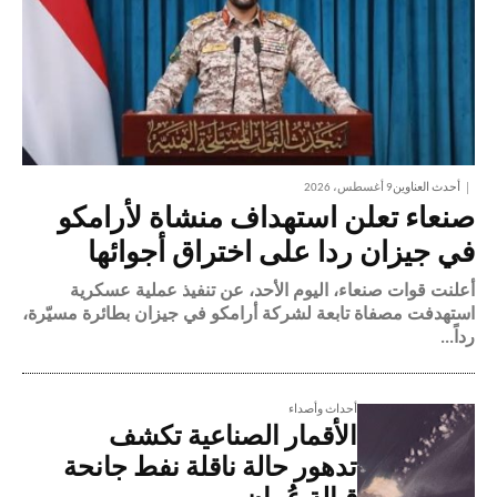
أحدث العناوين
9 أغسطس، 2026
صنعاء تعلن استهداف منشاة لأرامكو
في جيزان ردا على اختراق أجوائها
أعلنت قوات صنعاء، اليوم الأحد، عن تنفيذ عملية عسكرية
استهدفت مصفاة تابعة لشركة أرامكو في جيزان بطائرة مسيّرة،
رداً...
أحداث وأصداء
الأقمار الصناعية تكشف
تدهور حالة ناقلة نفط جانحة