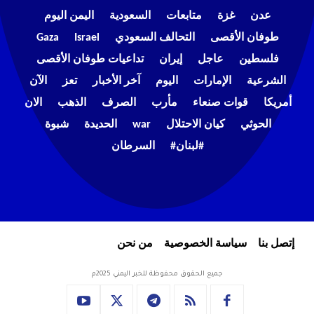
عدن
غزة
متابعات
السعودية
اليمن اليوم
طوفان الأقصى
التحالف السعودي
Israel
Gaza
فلسطين
عاجل
إيران
تداعيات طوفان الأقصى
الشرعية
الإمارات
اليوم
آخر الأخبار
تعز
الآن
أمريكا
قوات صنعاء
مأرب
الصرف
الذهب
الان
الحوثي
كيان الاحتلال
war
الحديدة
شبوة
#لبنان#
السرطان
إتصل بنا
سياسة الخصوصية
من نحن
جميع الحقوق محفوظة للخبر اليمني 2025م