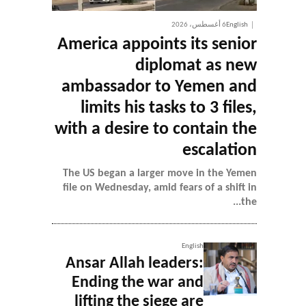
English
6 أغسطس، 2026
America appoints its senior
diplomat as new
ambassador to Yemen and
limits his tasks to 3 files,
with a desire to contain the
escalation
The US began a larger move in the Yemen
file on Wednesday, amid fears of a shift in
the...
English
Ansar Allah leaders:
Ending the war and
lifting the siege are