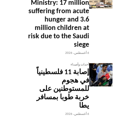
Ministry: 17 million
suffering from acute
hunger and 3.6
million children at
risk due to the Saudi
siege
6 أغسطس، 2026
أحداث وأصداء
إصابة 11 فلسطينياً
في هجوم
للمستوطنين على
خربة طوبا بمسافر
يطا
6 أغسطس، 2026