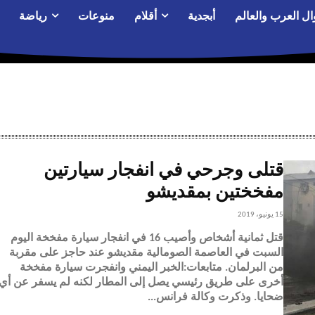
ال العرب والعالم
أبجدية
أقلام
منوعات
رياضة
قتلى وجرحي في انفجار سيارتين
مفخختين بمقديشو
15 يونيو، 2019
قتل ثمانية أشخاص وأصيب 16 في انفجار سيارة مفخخة اليوم
السبت في العاصمة الصومالية مقديشو عند حاجز على مقربة
من البرلمان. متابعات:الخبر اليمني وانفجرت سيارة مفخخة
أخرى على طريق رئيسي يصل إلى المطار لكنه لم يسفر عن أي
ضحايا. وذكرت وكالة فرانس...