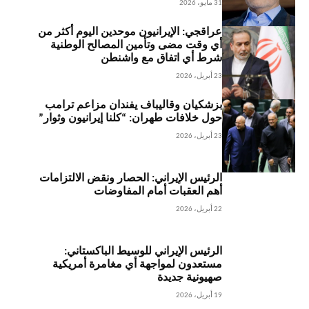
31 مايو، 2026
عراقجي: الإيرانيون موحدين اليوم أكثر من
أي وقت مضى وتأمين المصالح الوطنية
شرط أي اتفاق مع واشنطن
23 أبريل، 2026
بزشكيان وقاليباف يفندان مزاعم ترامب
حول خلافات طهران: “كلنا إيرانيون وثوار”
23 أبريل، 2026
الرئيس الإيراني: الحصار ونقض الالتزامات
أهم العقبات أمام المفاوضات
22 أبريل، 2026
الرئيس الإيراني للوسيط الباكستاني:
مستعدون لمواجهة أي مغامرة أمريكية
صهيونية جديدة
19 أبريل، 2026