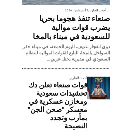
أحدث العناوين
7 أغسطس، 2026
صنعاء تنفذ هجوما بحريا
يضرب قوات موالية
للسعودية في ميناء بالمخا
دوى انفجار عنيف، اليوم الجمعة، في ميناء خفر
السواحل بالمخا، التابع للقوات الموالية للنظام
السعودي في مديرية يختل غربي...
أحدث العناوين
قوات صنعاء تعلن دك
تحشيدات سعودية
ومخازن عسكرية في
معسكر “صحن الجن”
بمأرب وتجدد
النصيحة