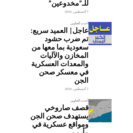
للـ”مخدوعين”
7 أغسطس، 2026
أحدث العناوين
عاجل| العميد سريع:
تم ضرب حشود
سعودية بما معها من
المخازن والآليات
والمعدات العسكرية
في معسكر صحن
الجن
7 أغسطس، 2026
أحدث العناوين
قصف صاروخي
يستهدف صحن الجن
ومواقع عسكرية في