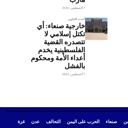
مأرب
7 أغسطس، 2026
أحدث العناوين
خارجية صنعاء: أي
تكتل إسلامي لا
تتصدره القضية
الفلسطينية يخدم
أعداء الأمة ومحكوم
بالفشل
7 أغسطس، 2026
من
صنعاء
الحرب على اليمن
التحالف
عدن
غزة