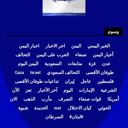
وسوم
الخبر اليمني
اليمن
اخر الاخبار
اخبار اليمن
أخبار اليمن
صنعاء
الحرب على اليمن
التحالف
عدن
غزة
متابعات
السعودية
اليمن اليوم
طوفان الأقصى
التحالف السعودي
Israel
Gaza
فلسطين
عاجل
إيران
تداعيات طوفان الأقصى
الشرعية
الإمارات
اليوم
آخر الأخبار
تعز
الآن
أمريكا
قوات صنعاء
الصرف
مأرب
الذهب
الان
الحوثي
كيان الاحتلال
war
الحديدة
شبوة
#لبنان#
السرطان