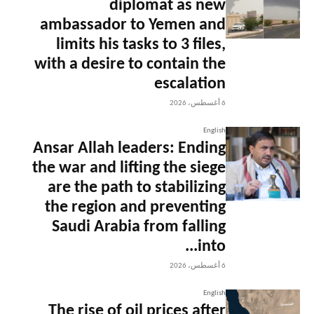
diplomat as new
ambassador to Yemen and
limits his tasks to 3 files,
with a desire to contain the
escalation
6 أغسطس، 2026
English
Ansar Allah leaders: Ending
the war and lifting the siege
are the path to stabilizing
the region and preventing
Saudi Arabia from falling
into...
6 أغسطس، 2026
English
The rise of oil prices after