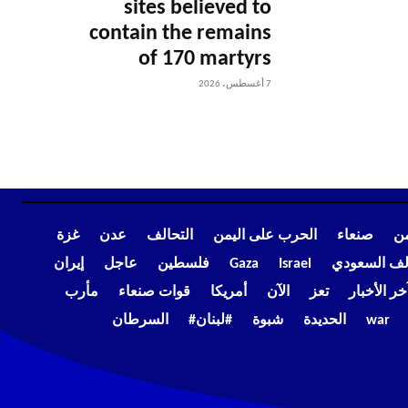
sites believed to
contain the remains
of 170 martyrs
7 أغسطس، 2026
من
صنعاء
الحرب على اليمن
التحالف
عدن
غزة
الف السعودي
Israel
Gaza
فلسطين
عاجل
إيران
خر الأخبار
تعز
الآن
أمريكا
قوات صنعاء
مأرب
war
الحديدة
شبوة
#لبنان#
السرطان