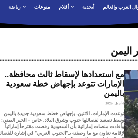
ال العرب والعالم
أبجدية
أقلام
منوعات
رياضة
 اليمن
مع استعدادها لإسقاط ثالث محافظة..
الإمارات تتوعد بإجهاض خطة سعودية
باليمن
6 أبريل، 2026
توعدت الإمارات، الاثنين، بإجهاض خطط سعودية جديدة باليمن
وسط تصعيد لفصائلها جنوب وشرق البلاد. خاص – الخبر اليمني:
وأفادت منصات إماراتية بأن السعودية رفضت مقترحاً إماراتياً
لإقامة تعاون مع ما وصفته بـ"الجنوب العربي" في إشارة للفصائ