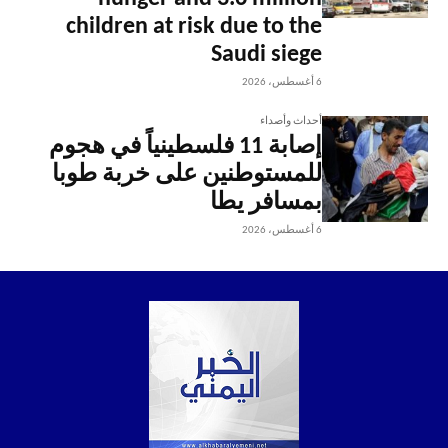
children at risk due to the
Saudi siege
6 أغسطس، 2026
أحداث وأصداء
إصابة 11 فلسطينياً في هجوم
للمستوطنين على خربة طوبا
بمسافر يطا
6 أغسطس، 2026