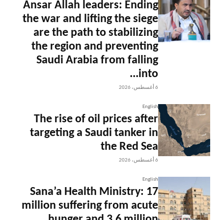
Ansar Allah leaders: Ending
the war and lifting the siege
are the path to stabilizing
the region and preventing
Saudi Arabia from falling
into...
6 أغسطس، 2026
English
The rise of oil prices after
targeting a Saudi tanker in
the Red Sea
6 أغسطس، 2026
English
Sana’a Health Ministry: 17
million suffering from acute
hunger and 3.6 million