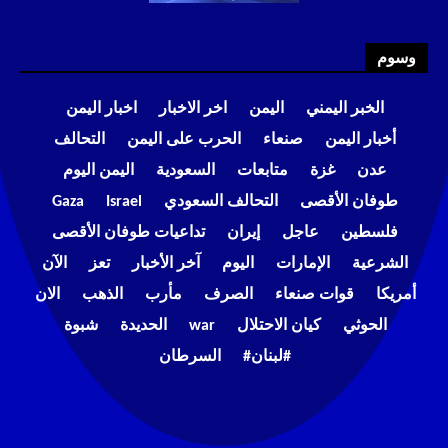
وسوم
الخبر اليمني
اليمن
اخر الاخبار
اخبار اليمن
أخبار اليمن
صنعاء
الحرب على اليمن
التحالف
عدن
غزة
متابعات
السعودية
اليمن اليوم
طوفان الأقصى
التحالف السعودي
Israel
Gaza
فلسطين
عاجل
إيران
تداعيات طوفان الأقصى
الشرعية
الإمارات
اليوم
آخر الأخبار
تعز
الآن
أمريكا
قوات صنعاء
الصرف
مأرب
الذهب
الان
الحوثي
كيان الاحتلال
war
الحديدة
شبوة
#لبنان#
السرطان