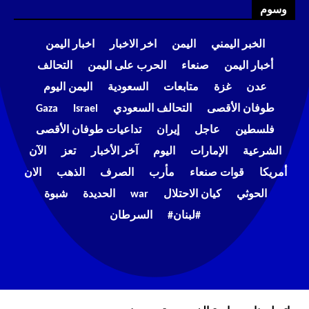
وسوم
الخبر اليمني
اليمن
اخر الاخبار
اخبار اليمن
أخبار اليمن
صنعاء
الحرب على اليمن
التحالف
عدن
غزة
متابعات
السعودية
اليمن اليوم
طوفان الأقصى
التحالف السعودي
Israel
Gaza
فلسطين
عاجل
إيران
تداعيات طوفان الأقصى
الشرعية
الإمارات
اليوم
آخر الأخبار
تعز
الآن
أمريكا
قوات صنعاء
مأرب
الصرف
الذهب
الان
الحوثي
كيان الاحتلال
war
الحديدة
شبوة
#لبنان#
السرطان