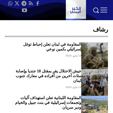
رشاف
المقاومة في لبنان تعلن إحباط توغل
إسرائيلي بكمين نوعي
13 مايو، 2026
جيش الاحتلال يقر بمقتل 18 جنديا وإصابة
مئات آخرين من أفراده في معارك جنوب
لبنان
13 مايو، 2026
المقاومة اللبنانية تعلن استهداف آليات
وتجمعات إسرائيلية في بنت جبيل والخيام
ودير سريان