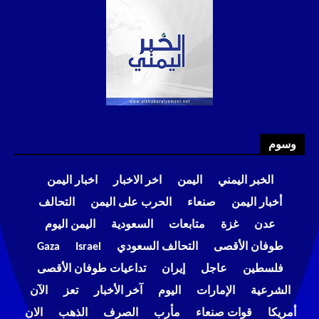
وسوم
الخبر اليمني
اليمن
اخر الاخبار
اخبار اليمن
أخبار اليمن
صنعاء
الحرب على اليمن
التحالف
عدن
غزة
متابعات
السعودية
اليمن اليوم
طوفان الأقصى
التحالف السعودي
Israel
Gaza
فلسطين
عاجل
إيران
تداعيات طوفان الأقصى
الشرعية
الإمارات
اليوم
آخر الأخبار
تعز
الآن
أمريكا
قوات صنعاء
مأرب
الصرف
الذهب
الان