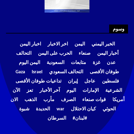
وسوم
الخبر اليمني
اليمن
اخر الاخبار
اخبار اليمن
أخبار اليمن
صنعاء
الحرب على اليمن
التحالف
عدن
غزة
متابعات
السعودية
اليمن اليوم
طوفان الأقصى
التحالف السعودي
Israel
Gaza
فلسطين
عاجل
إيران
تداعيات طوفان الأقصى
الشرعية
الإمارات
اليوم
آخر الأخبار
تعز
الآن
أمريكا
قوات صنعاء
الصرف
مأرب
الذهب
الان
الحوثي
كيان الاحتلال
war
الحديدة
شبوة
#لبنان#
السرطان