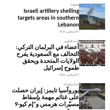
English
Israeli artillery shelling
targets areas in southern
Lebanon
9 أغسطس، 2026
أحدث العناوين
أعضاء في البرلمان التركي:
التحالف مع السعودية يفرح
الولايات المتحدة ويحقق
طموح إسرائيل
9 أغسطس، 2026
أحداث وأصداء
يوروآسيا تايمز: إيران حصلت
على غنائم مهمة بإسقاط
مسيّرات هرمس و”إم كيو-9