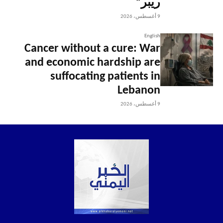
ريبر”
9 أغسطس، 2026
English
Cancer without a cure: War
and economic hardship are
suffocating patients in
Lebanon
9 أغسطس، 2026