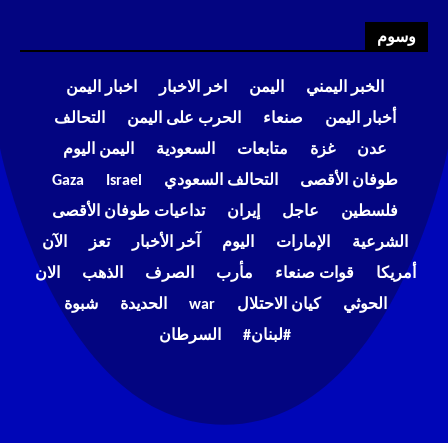
وسوم
الخبر اليمني
اليمن
اخر الاخبار
اخبار اليمن
أخبار اليمن
صنعاء
الحرب على اليمن
التحالف
عدن
غزة
متابعات
السعودية
اليمن اليوم
طوفان الأقصى
التحالف السعودي
Israel
Gaza
فلسطين
عاجل
إيران
تداعيات طوفان الأقصى
الشرعية
الإمارات
اليوم
آخر الأخبار
تعز
الآن
أمريكا
قوات صنعاء
مأرب
الصرف
الذهب
الان
الحوثي
كيان الاحتلال
war
الحديدة
شبوة
#لبنان#
السرطان