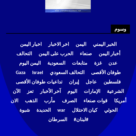
وسوم
الخبر اليمني
اليمن
اخر الاخبار
اخبار اليمن
أخبار اليمن
صنعاء
الحرب على اليمن
التحالف
عدن
غزة
متابعات
السعودية
اليمن اليوم
طوفان الأقصى
التحالف السعودي
Israel
Gaza
فلسطين
عاجل
إيران
تداعيات طوفان الأقصى
الشرعية
الإمارات
اليوم
آخر الأخبار
تعز
الآن
أمريكا
قوات صنعاء
الصرف
مأرب
الذهب
الان
الحوثي
كيان الاحتلال
war
الحديدة
شبوة
#لبنان#
السرطان