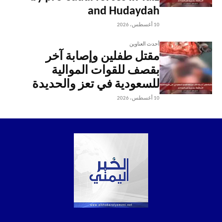
and Hudaydah
10 أغسطس، 2026
أحدث العناوين
مقتل طفلين وإصابة آخر
بقصف للقوات الموالية
للسعودية في تعز والحديدة
10 أغسطس، 2026