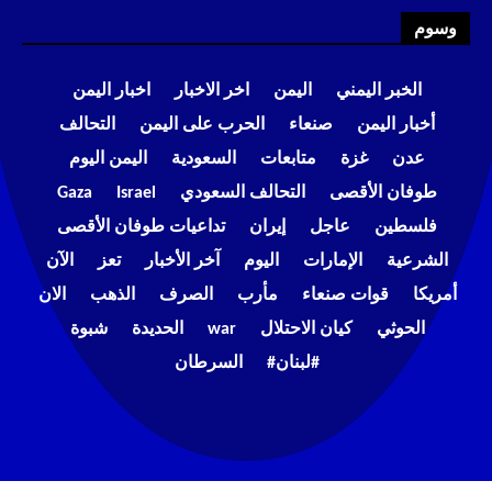
وسوم
الخبر اليمني
اليمن
اخر الاخبار
اخبار اليمن
أخبار اليمن
صنعاء
الحرب على اليمن
التحالف
عدن
غزة
متابعات
السعودية
اليمن اليوم
طوفان الأقصى
التحالف السعودي
Israel
Gaza
فلسطين
عاجل
إيران
تداعيات طوفان الأقصى
الشرعية
الإمارات
اليوم
آخر الأخبار
تعز
الآن
أمريكا
قوات صنعاء
مأرب
الصرف
الذهب
الان
الحوثي
كيان الاحتلال
war
الحديدة
شبوة
#لبنان#
السرطان