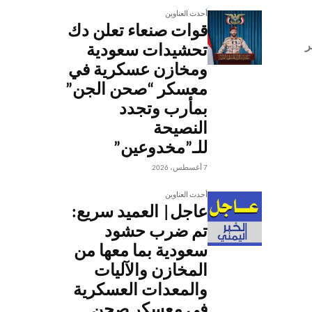
أحدث العناوين
قوات صنعاء تعلن دك
الخبر
تحشيدات سعودية
ومخازن عسكرية في
معسكر “صحن الجن”
بمأرب وتجدد
النصيحة
للـ”مخدوعين”
7 أغسطس، 2026
أحدث العناوين
عاجل| العميد سريع:
تم ضرب حشود
سعودية بما معها من
المخازن والآليات
والمعدات العسكرية
في معسكر صحن