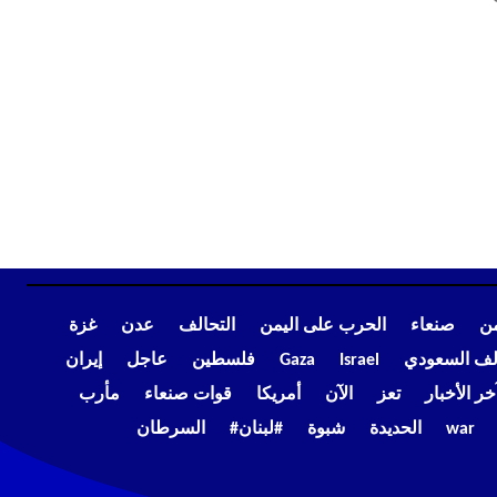
من
صنعاء
الحرب على اليمن
التحالف
عدن
غزة
الف السعودي
Israel
Gaza
فلسطين
عاجل
إيران
خر الأخبار
تعز
الآن
أمريكا
قوات صنعاء
مأرب
war
الحديدة
شبوة
#لبنان#
السرطان