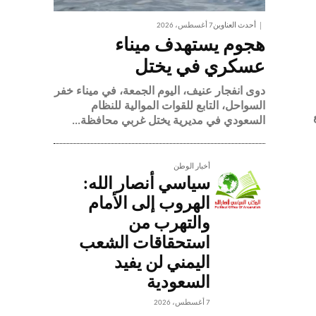
أحدث العناوين
7 أغسطس، 2026
هجوم يستهدف ميناء
عسكري في يختل
دوى انفجار عنيف، اليوم الجمعة، في ميناء خفر
السواحل، التابع للقوات الموالية للنظام
السعودي في مديرية يختل غربي محافظة...
أخبار الوطن
سياسي أنصار الله:
الهروب إلى الأمام
والتهرب من
استحقاقات الشعب
اليمني لن يفيد
السعودية
7 أغسطس، 2026