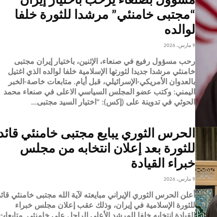
مسؤول بصنعاء يرحب باختيار إيران
“مجتبى خامنئي” مرشدا للثورة خلفا
لوالده
9 مارس، 2026
رحب مسؤول رفيع في صنعاء، الإثنين، باختيار إيران مجتبى
خامنئي مرشدا جديدا لثورتها الإسلامية خلفا لوالده الذي اغتيل
بالعدوان الأمريكي-الإسرائيلي، قبل أيام. متابعات خاصة-الخبر
اليمني: وكتب عضو المجلس السياسي الاعلى في صنعاء محمد
الحوثي في تدوينة على (إكس): "اختيار السيد مجتبى...
الحرس الثوري يبايع مجتبى خامنئي قائد
للثورة بعد إعلان انتخابه من مجلس
خبراء القيادة
9 مارس، 2026
أعلن الحرس الثوري الإيراني مبايعته لآية الله مجتبى خامنئي قائد
للثورة الإسلامية في إيران، وذلك عقب إعلان مجلس خبراء
القيادة انتخابه خلفا للمرشد الأعلى الراحل علي خامنئي. متابعات