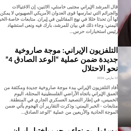
قال المرشد الإيراني مجتبى خامنئي، الاثنين، إن الاغتيالات
والجرائم التي تمارسها قوى العدوان الأمريكي الصهيوني لا يمكن
لها أن تحدثا خللا في نهج المقاتلين في إيران. متابعات خاصة-
اليمني: وجاء ذلك في بيان للمرشد، بارك فيه ونعى استشهاد
رئيس استخبارات حرس...
التلفزيون الإيراني: موجة صاروخية
جديدة ضمن عملية “الوعد الصادق 4”
نحو الاحتلال
12 مارس، 2026
أفاد التلفزيون الإيراني ببدء موجة صاروخية جديدة ومكثفة من
العمق الإيراني باتجاه الأراضي الفلسطينية المحتلة، اليوم
الخميس، في إطار التصعيد العسكري الجاري في المنطقة.
متابعات - الخبر اليمني: وذكرت التقارير أن الهجوم يأتي ضمن
الموجة الحادية والأربعين من عملية “الوعد الصادق...