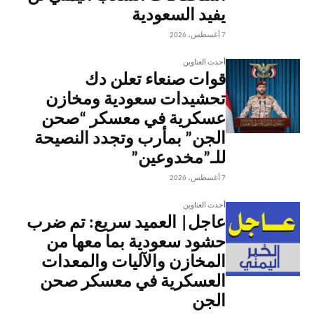
يفيد السعودية
7 أغسطس، 2026
أحدث العناوين
قوات صنعاء تعلن دك
تحشيدات سعودية ومخازن
عسكرية في معسكر “صحن
الجن” بمأرب وتجدد النصيحة
للـ”مخدوعين”
7 أغسطس، 2026
أحدث العناوين
عاجل| العميد سريع: تم ضرب
حشود سعودية بما معها من
المخازن والآليات والمعدات
العسكرية في معسكر صحن
الجن