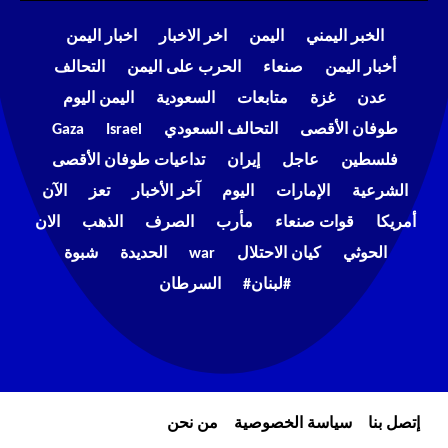
الخبر اليمني
اليمن
اخر الاخبار
اخبار اليمن
أخبار اليمن
صنعاء
الحرب على اليمن
التحالف
عدن
غزة
متابعات
السعودية
اليمن اليوم
طوفان الأقصى
التحالف السعودي
Israel
Gaza
فلسطين
عاجل
إيران
تداعيات طوفان الأقصى
الشرعية
الإمارات
اليوم
آخر الأخبار
تعز
الآن
أمريكا
قوات صنعاء
مأرب
الصرف
الذهب
الان
الحوثي
كيان الاحتلال
war
الحديدة
شبوة
#لبنان#
السرطان
إتصل بنا
سياسة الخصوصية
من نحن