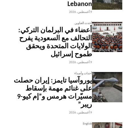
Lebanon
9 أغسطس، 2026
أحدث العناوين
أعضاء في البرلمان التركي:
التحالف مع السعودية يفرح
الولايات المتحدة ويحقق
طموح إسرائيل
9 أغسطس، 2026
أحداث وأصداء
يوروآسيا تايمز: إيران حصلت
على غنائم مهمة بإسقاط
مسيّرات هرمس و”إم كيو-9
ريبر”
9 أغسطس، 2026
English