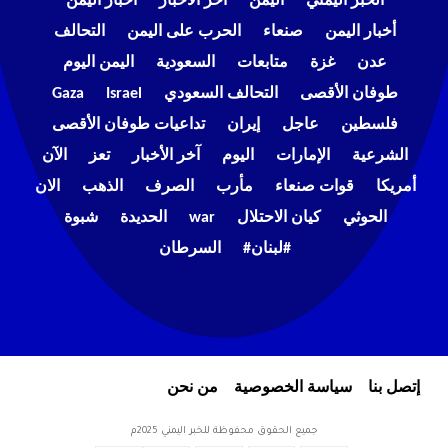
الخبر اليمني
اليمن
اخر الاخبار
اخبار اليمن
أخبار اليمن
صنعاء
الحرب على اليمن
التحالف
عدن
غزة
متابعات
السعودية
اليمن اليوم
طوفان الأقصى
التحالف السعودي
Israel
Gaza
فلسطين
عاجل
إيران
تداعيات طوفان الأقصى
الشرعية
الإمارات
اليوم
آخر الأخبار
تعز
الآن
أمريكا
قوات صنعاء
مأرب
الصرف
الذهب
الان
الحوثي
كيان الاحتلال
war
الحديدة
شبوة
#لبنان#
السرطان
إتصل بنا
سياسة الخصوصية
من نحن
جميع الحقوق محفوظة للخبر اليمني 2025م