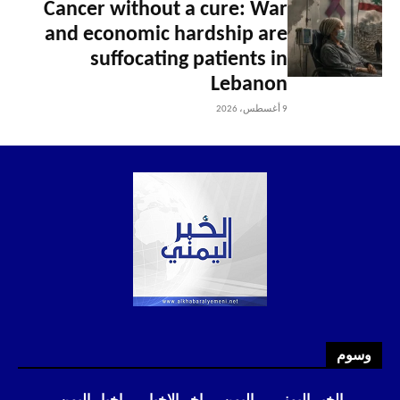
Cancer without a cure: War
and economic hardship are
suffocating patients in
Lebanon
9 أغسطس، 2026
وسوم