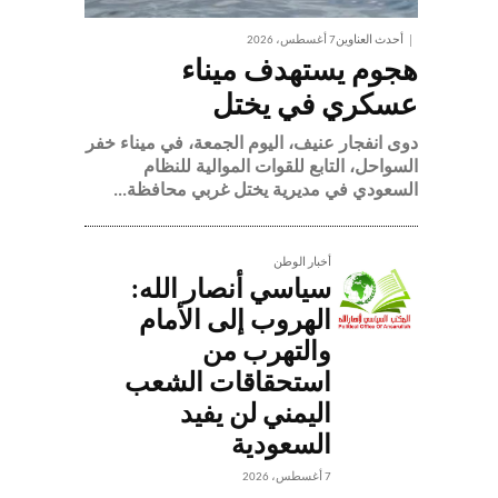
أحدث العناوين
7 أغسطس، 2026
هجوم يستهدف ميناء
عسكري في يختل
دوى انفجار عنيف، اليوم الجمعة، في ميناء خفر
السواحل، التابع للقوات الموالية للنظام
السعودي في مديرية يختل غربي محافظة...
أخبار الوطن
سياسي أنصار الله:
الهروب إلى الأمام
والتهرب من
استحقاقات الشعب
اليمني لن يفيد
السعودية
7 أغسطس، 2026