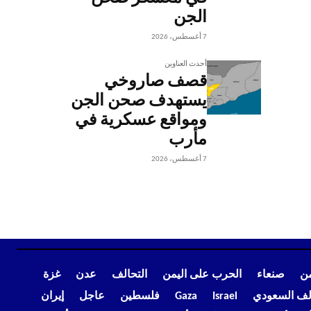
الجن
7 أغسطس، 2026
أحدث العناوين
قصف صاروخي
يستهدف صحن الجن
ومواقع عسكرية في
مأرب
7 أغسطس، 2026
من
صنعاء
الحرب على اليمن
التحالف
عدن
غزة
الف السعودي
Israel
Gaza
فلسطين
عاجل
إيران