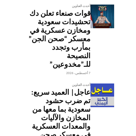
أحدث العناوين
قوات صنعاء تعلن دك
تحشيدات سعودية
ومخازن عسكرية في
معسكر “صحن الجن”
بمأرب وتجدد
النصيحة
للـ”مخدوعين”
7 أغسطس، 2026
أحدث العناوين
عاجل| العميد سريع:
تم ضرب حشود
سعودية بما معها من
المخازن والآليات
والمعدات العسكرية
في معسكر صحن