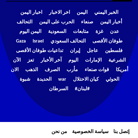
الخبر اليمني
اليمن
اخر الاخبار
اخبار اليمن
أخبار اليمن
صنعاء
الحرب على اليمن
التحالف
عدن
غزة
متابعات
السعودية
اليمن اليوم
طوفان الأقصى
التحالف السعودي
Israel
Gaza
فلسطين
عاجل
إيران
تداعيات طوفان الأقصى
الشرعية
الإمارات
اليوم
آخر الأخبار
تعز
الآن
أمريكا
قوات صنعاء
مأرب
الصرف
الذهب
الان
الحوثي
كيان الاحتلال
war
الحديدة
شبوة
#لبنان#
السرطان
إتصل بنا
سياسة الخصوصية
من نحن