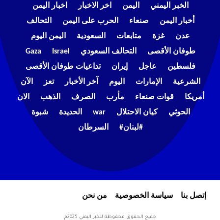
الخبر اليمني
اليمن
اخر الاخبار
اخبار اليمن
أخبار اليمن
صنعاء
الحرب على اليمن
التحالف
عدن
غزة
متابعات
السعودية
اليمن اليوم
طوفان الأقصى
التحالف السعودي
Israel
Gaza
فلسطين
عاجل
إيران
تداعيات طوفان الأقصى
الشرعية
الإمارات
اليوم
آخر الأخبار
تعز
الآن
أمريكا
قوات صنعاء
مأرب
الصرف
الذهب
الان
الحوثي
كيان الاحتلال
war
الحديدة
شبوة
#لبنان#
السرطان
إتصل بنا
سياسة الخصوصية
من نحن
جميع الحقوق محفوظة للخبر اليمني 2025م