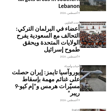
Lebanon
9 أغسطس، 2026
أحدث العناوين
أعضاء في البرلمان التركي:
التحالف مع السعودية يفرح
الولايات المتحدة ويحقق
طموح إسرائيل
9 أغسطس، 2026
أحداث وأصداء
يوروآسيا تايمز: إيران حصلت
على غنائم مهمة بإسقاط
مسيّرات هرمس و”إم كيو-9
ريبر”
9 أغسطس، 2026
English