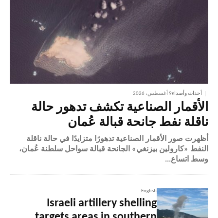
أحداث وأصداء
9 أغسطس، 2026
الأقمار الصناعية تكشف تدهور حالة
ناقلة نفط جانحة قبالة عُمان
أظهرت صور الأقمار الصناعية تدهورًا متزايدًا في حالة ناقلة
النفط «كارولين بيزنغي» الجانحة قبالة سواحل سلطنة عُمان،
وسط اتساع...
English
Israeli artillery shelling
targets areas in southern