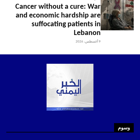
Cancer without a cure: War
and economic hardship are
suffocating patients in
Lebanon
9 أغسطس، 2026
وسوم