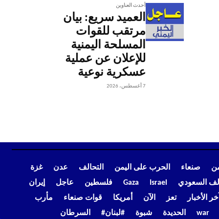
أحدث العناوين
العميد سريع: بيان
مرتقب للقوات
المسلحة اليمنية
للإعلان عن عملية
عسكرية نوعية
7 أغسطس، 2026
من
صنعاء
الحرب على اليمن
التحالف
عدن
غزة
الف السعودي
Israel
Gaza
فلسطين
عاجل
إيران
خر الأخبار
تعز
الآن
أمريكا
قوات صنعاء
مأرب
war
الحديدة
شبوة
#لبنان#
السرطان