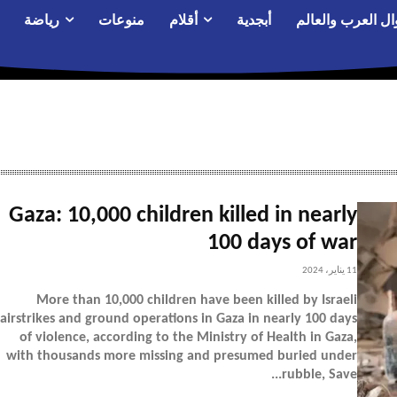
ال العرب والعالم
أبجدية
أقلام
منوعات
رياضة
Gaza: 10,000 children killed in nearly
100 days of war
11 يناير، 2024
More than 10,000 children have been killed by Israeli
airstrikes and ground operations in Gaza in nearly 100 days
of violence, according to the Ministry of Health in Gaza,
with thousands more missing and presumed buried under
rubble, Save...