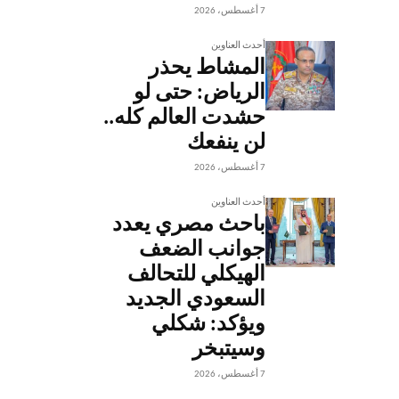
7 أغسطس، 2026
أحدث العناوين
المشاط يحذر
الرياض: حتى لو
حشدت العالم كله..
لن ينفعك
7 أغسطس، 2026
أحدث العناوين
باحث مصري يعدد
جوانب الضعف
الهيكلي للتحالف
السعودي الجديد
ويؤكد: شكلي
وسيتبخر
7 أغسطس، 2026