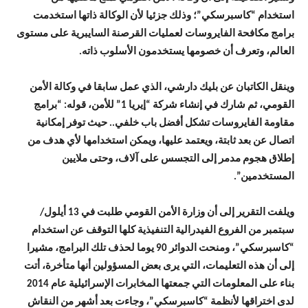
استخدام “كاسبرسكي”؛ وذلك جزئيا لأن الوكالة ذاتها استخدمت
برامج مكافحة الفايروسات لعمليات القرصنة السايبرية على مستوى
العالم، وتعرف أن خصومها يستخدمون الأسلوب ذاته.
وينقل الكاتبان عن بليك دارشي، الذي عمل سابقا في وكالة الأمن
القومي، ثم شارك في إنشاء شركة “إيريا 1” للأمن، قوله: “برامج
مقاومة الفايروسات تشكل أفضل باب خلفي.. حيث توفر إمكانية
اتصال عن بعد ثابتة، ويعتمد عليها، ويمكن استخدامها لأي هدف من
إطلاق هجوم مدمر إلى التجسس على آلاف، وحتى ملايين
المستخدمين”.
ويلفت التقرير إلى أن وزارة الأمن القومي طلبت في 13 أيلول/
سبتمبر من الفروع الفيدرالية التنفيذية كلها التوقف عن استخدام
“كاسبرسكي”، ومنحت الدوائر 90 يوما لحذف تلك البرامج، مشيرا
إلى أن هذه التعليمات، التي يرى بعض المسؤولين أنها متأخرة، أتت
بناء على المعلومات التي جمعتها المخابرات الإسرائيلية عام 2014
لدى اختراقها لأنظمة “كاسبرسكي”، وجاءت بعد أشهر من النقاش