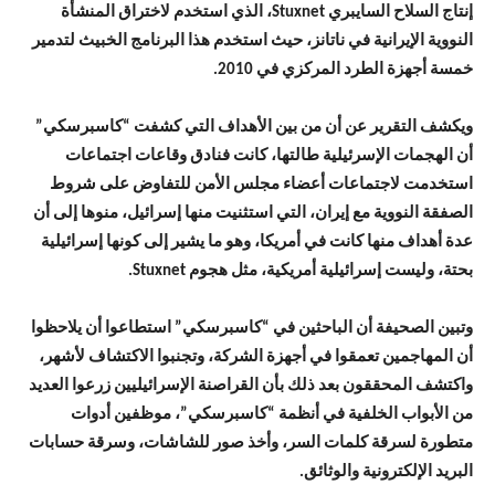
إنتاج السلاح السايبري Stuxnet، الذي استخدم لاختراق المنشأة
النووية الإيرانية في ناتانز، حيث استخدم هذا البرنامج الخبيث لتدمير
خمسة أجهزة الطرد المركزي في 2010.
ويكشف التقرير عن أن من بين الأهداف التي كشفت “كاسبرسكي”
أن الهجمات الإسرئيلية طالتها، كانت فنادق وقاعات اجتماعات
استخدمت لاجتماعات أعضاء مجلس الأمن للتفاوض على شروط
الصفقة النووية مع إيران، التي استثنيت منها إسرائيل، منوها إلى أن
عدة أهداف منها كانت في أمريكا، وهو ما يشير إلى كونها إسرائيلية
بحتة، وليست إسرائيلية أمريكية، مثل هجوم Stuxnet.
وتبين الصحيفة أن الباحثين في “كاسبرسكي” استطاعوا أن يلاحظوا
أن المهاجمين تعمقوا في أجهزة الشركة، وتجنبوا الاكتشاف لأشهر،
واكتشف المحققون بعد ذلك بأن القراصنة الإسرائيليين زرعوا العديد
من الأبواب الخلفية في أنظمة “كاسبرسكي”، موظفين أدوات
متطورة لسرقة كلمات السر، وأخذ صور للشاشات، وسرقة حسابات
البريد الإلكترونية والوثائق.