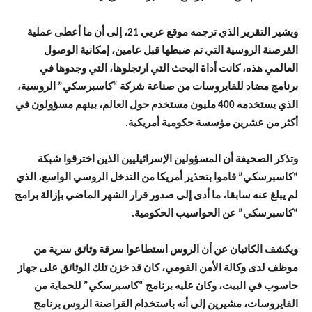
ويشير التقرير الذي ترجمه موقع عربي 21، إلى أن ما أعطى عملية
القرصنة الروسية التي تم ضبطها قبل عامين، إمكانية الوصول
العالمي هذه، كانت أداة البحث التي ارتجلوها، التي وجدوها في
برنامج مضاد للفايروسات من صناعة شركة “كاسبرسكي” الروسية،
الذي يستخدمه 400 مليون مستخدم حول العالم، بينهم مسؤولون في
أكثر من عشرين مؤسسة حكومية أمريكية.
وتذكر الصحيفة أن المسؤولين الإسرائيليين الذين اخترقوا شبكة
“كاسبرسكي” قاموا بتحذير أمريكا من التدخل الروسي الواسع، الذي
لم يبلغ عنه سابقا، ما أدى إلى صدور قرار الشهر الماضي بإزالة برامج
“كاسبرسكي” عن الحواسيب الحكومية.
ويكشف الكاتبان عن أن الروس استطاعوا سرقة وثائق سرية من
موظف لدى وكالة الأمن القومي، كان قد خزن تلك الوثائق على جهاز
حاسوب في البيت، وكان عليه برنامج “كاسبرسكي” للحماية من
الفايروسات، مشيرين إلى أنه باستخدام القراصنة الروس برنامج