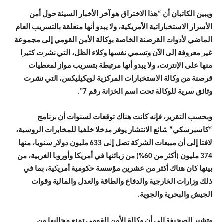
ويبين الكاتبان أن “هذا الاختراق هو آخر الأخبار السيئة حول أمن
الأسرار الاستخباراتية الأمريكية، ولا يبدو أنها متعلقة بالتسريب العام
الماضي لأدوات القرصنة الخاصة بوكالة الأمن القومي إلى مجموعة
غير معروفة إلى الآن وتسمي نفسها وكلاء الظل، التي نشرت كثيرا
منها على الإنترنت، ولا يبدو أنها مرتبطة بتسريب مواز لمعطيات
قرصنة من وكالة الاستخبارات المركزية لويكيليكس، التي نشرت
وثائق سرية للوكالة تحت اسم الخزانة رقم 7”.
وبحسب التقرير، فإنه كانت هناك توقعات لسنوات أن برنامج
“كاسبرسكي” شائع الانتشار يوفر مدخلا خلفيا للمخابرات الروسية،
لافتا إلى أن مبيعات الشركة تصل إلى 633 مليون دولار سنويا، منها
374 مليون (أكثر من 60%) من زبائنها في أمريكا وأوروبا الغربية، من
بينها كان هناك أكثر من عشرين مؤسسة حكومية أمريكية، بما في
ذلك وزارات الخارجية والدفاع والطاقة والعدل والمالية وقوات
الجيش والبحرية والجوية.
وتشير الصحيفة إلى أن وكالة الأمن القومي تمنع محلليها من