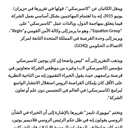
وينقل الكاتبان عن “كاسبرسكي”، قولها في تقريرها في حزيران/
يونيو 2015، إنه بدا اهتمام المهاجمين بشكل أساسي بعمل الشركة
فيما يتعلق بمهاجمة الدول، وبالذات عمل “كاسبرسكي” على
“Equation Group”، وهو ما يرمز إلى وكالة الأمن القومي و”Regin”،
ويرمز إلى وحدة القرصنة في المملكة المتحدة التابعة لمركز
الاتصالات الحكومي (GCHQ).
ويذهب التقرير إلى أنه “ليس واضحا إن كان يوجين كاسبرسكي
مؤسس (كاسبرسكي لاب) وغيره من موظفي الشركة متعاونين في
قرصنة برامجهم، حيث يقول الخبراء التقنيون إنه من الناحية النظرية
على الأقل كان بإمكان القراصنة الروس استغلال الانتشار الواسع
لبرامج (كاسبرسكي) في العالم في التجسس دون علم أو تعاون
الشركة”.
وتختم “نيويورك تايمز” تقريرها بالإشارة إلى أن الخبراء في الشأن
الروسي يقولون إنه في ظل حكم الرئيس الروسي فلاديمير بوتين،
الذي كان ضابطا في المخابرات الروسية (K.G.B.)، فإن الشركات