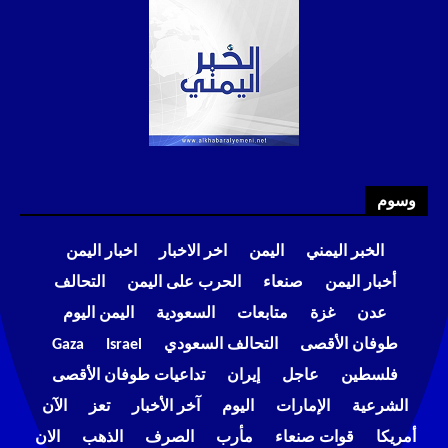
وسوم
الخبر اليمني
اليمن
اخر الاخبار
اخبار اليمن
أخبار اليمن
صنعاء
الحرب على اليمن
التحالف
عدن
غزة
متابعات
السعودية
اليمن اليوم
طوفان الأقصى
التحالف السعودي
Israel
Gaza
فلسطين
عاجل
إيران
تداعيات طوفان الأقصى
الشرعية
الإمارات
اليوم
آخر الأخبار
تعز
الآن
أمريكا
قوات صنعاء
مأرب
الصرف
الذهب
الان