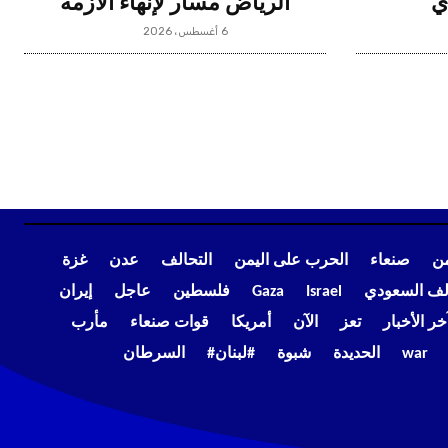
ي
الرياض مسار لإنهاء الأزمة
6 أغسطس، 2026
من
صنعاء
الحرب على اليمن
التحالف
عدن
غزة
الف السعودي
Israel
Gaza
فلسطين
عاجل
إيران
خر الأخبار
تعز
الآن
أمريكا
قوات صنعاء
مأرب
war
الحديدة
شبوة
#لبنان#
السرطان