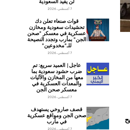
لن يفيد السعودية
7 أغسطس، 2026
قوات صنعاء تعلن دك
تحشيدات سعودية ومخازن
عسكرية في معسكر “صحن
الجن” بمأرب وتجدد النصيحة
للـ”مخدوعين”
7 أغسطس، 2026
عاجل| العميد سريع: تم
ضرب حشود سعودية بما
معها من المخازن والآليات
والمعدات العسكرية في
معسكر صحن الجن
7 أغسطس، 2026
قصف صاروخي يستهدف
صحن الجن ومواقع عسكرية
وجريح
في مأرب
7 أغسطس، 2026