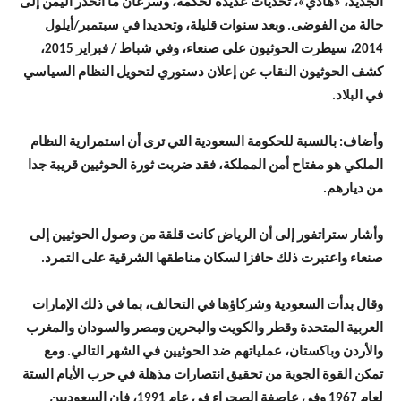
الجديد، «هادي»، تحديات عديدة لحكمه، وسرعان ما انحدر اليمن إلى
حالة من الفوضى. وبعد سنوات قليلة، وتحديدا في سبتمبر/أيلول
2014، سيطرت الحوثيون على صنعاء، وفي شباط / فبراير 2015،
كشف الحوثيون النقاب عن إعلان دستوري لتحويل النظام السياسي
في البلاد.
وأضاف: بالنسبة للحكومة السعودية التي ترى أن استمرارية النظام
الملكي هو مفتاح أمن المملكة، فقد ضربت ثورة الحوثيين قريبة جدا
من ديارهم.
وأشار ستراتفور إلى أن الرياض كانت قلقة من وصول الحوثيين إلى
صنعاء واعتبرت ذلك حافزا لسكان مناطقها الشرقية على التمرد.
وقال بدأت السعودية وشركاؤها في التحالف، بما في ذلك الإمارات
العربية المتحدة وقطر والكويت والبحرين ومصر والسودان والمغرب
والأردن وباكستان، عملياتهم ضد الحوثيين في الشهر التالي. ومع
تمكن القوة الجوية من تحقيق انتصارات مذهلة في حرب الأيام الستة
لعام 1967 وفي عاصفة الصحراء في عام 1991، فإن السعوديين