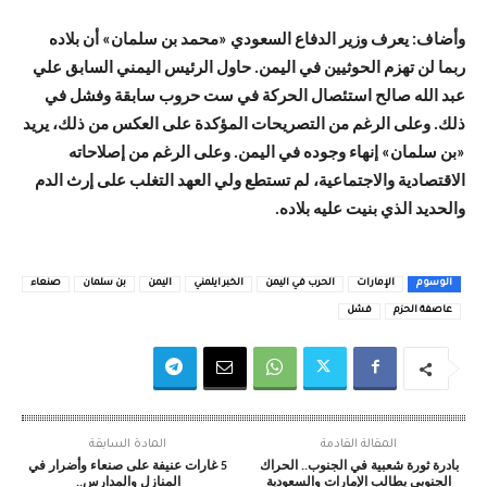
وأضاف: يعرف وزير الدفاع السعودي «محمد بن سلمان» أن بلاده
ربما لن تهزم الحوثيين في اليمن. حاول الرئيس اليمني السابق علي
عبد الله صالح استئصال الحركة في ست حروب سابقة وفشل في
ذلك. وعلى الرغم من التصريحات المؤكدة على العكس من ذلك، يريد
«بن سلمان» إنهاء وجوده في اليمن. وعلى الرغم من إصلاحاته
الاقتصادية والاجتماعية، لم تستطع ولي العهد التغلب على إرث الدم
والحديد الذي بنيت عليه بلاده.
الوسوم
الإمارات
الحرب في اليمن
الخبر ايلمني
اليمن
بن سلمان
صنعاء
عاصفة الحزم
فشل
المقالة القادمة
المادة السابقة
بادرة ثورة شعبية في الجنوب.. الحراك
5 غارات عنيفة على صنعاء وأضرار في
الجنوبي يطالب الإمارات والسعودية
المنازل والمدارس..