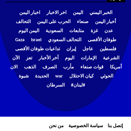
الخبر اليمني
اليمن
اخر الاخبار
اخبار اليمن
أخبار اليمن
صنعاء
الحرب على اليمن
التحالف
عدن
غزة
متابعات
السعودية
اليمن اليوم
طوفان الأقصى
التحالف السعودي
Israel
Gaza
فلسطين
عاجل
إيران
تداعيات طوفان الأقصى
الشرعية
الإمارات
اليوم
آخر الأخبار
تعز
الآن
أمريكا
قوات صنعاء
مأرب
الصرف
الذهب
الان
الحوثي
كيان الاحتلال
war
الحديدة
شبوة
#لبنان#
السرطان
إتصل بنا
سياسة الخصوصية
من نحن