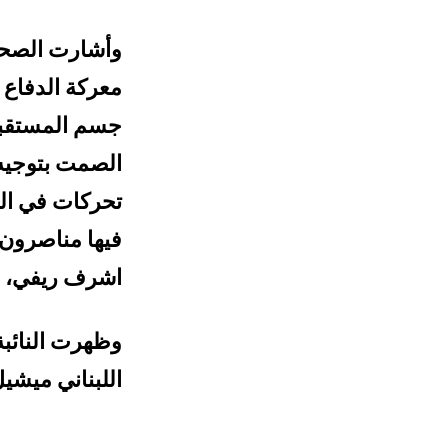
وأشارت الصحي
معركة الدفاع
جسم المستقبل،
الصمت بتوجيه 
تحركات في الش
فيها مناصرون 
اشرف ريفي، و
وظهرت النائبة
اللبناني ميشي