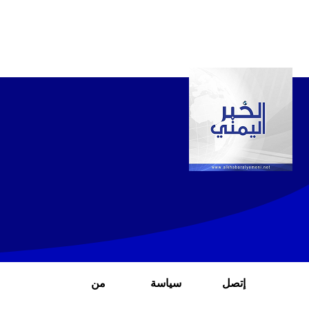
إتصل
سياسة
من