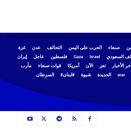
من
صنعاء
الحرب على اليمن
التحالف
عدن
غزة
الف السعودي
Israel
Gaza
فلسطين
عاجل
إيران
خر الأخبار
تعز
الآن
أمريكا
قوات صنعاء
مأرب
war
الحديدة
شبوة
#لبنان#
السرطان