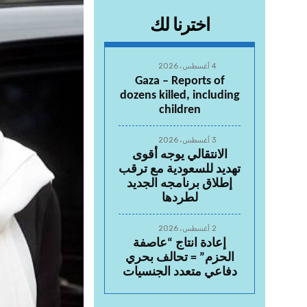
اخترنا لك
4 أغسطس، 2026
Gaza – Reports of
dozens killed, including
children
3 أغسطس، 2026
الانتقالي يوجه أقوى
تهديد للسعودية مع ترقب
إطلاق برنامجه الجديد
لطردها
2 أغسطس، 2026
إعادة انتاج “عاصفة
الحزم” = تحالف بحري
دفاعي متعدد الجنسيات