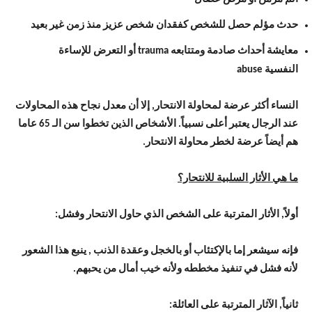
حدث مؤلم حصل للشخص كفقدان شخص عزيز منذ زمن غير بعيد
معايشة أحداث صادمة ومتتابعه trauma أو التعرض للإساءة
النفسية abuse
النساء أكثر عرضة لمحاولة الانتحار, إلا أن معدل نجاح هذه المحاولات
عند الرجال يعتبر أعلى نسبياً. الأشخاص الذين تخطوا سن الـ 65 عاما
هم أيضاً عرضة لخطر محاولة الانتحار.
ما هي الأثار السلبية للانتحار؟
أولاً, الأثار المترتبة على الشخص الذي حاول الانتحار وفشل:
فإنه سيشعر إما بالإكتئاب أو بالخجل وعقدة الذنب , ينبع هذا الشعور
لأنه فشل في تنفيذ مخططه ولأنه خيب أمال من يحبهم.
ثانياً, الآثار المترتبة على العائلة: