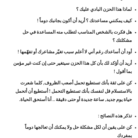
لماذا هذا الحزن البادي عليك ؟
كيف يمكنني مساعدتك ؟ أريد أن أكون بجانبك دوماً !
هل فكرت بالشخص المناسب لتطلب منه المساعدة في حل
مشكلتك ؟
أود أن أساعدك رغم أني لا أعلم سبب تغيّر مشاعرك أو تفهّمها !
أريد أن أؤكد لك بأن كل هذا الحزن سيتغير حتى إن كنت غير مؤمن
بما أقول !
كن على ثقة بأنك تستطيع تحمل أصعب الظروف, كلما شعرت
بالاستسلام قل لنفسك بأنك تستطيع التحمل ! أستطيع أن أتحمل
حياة يوم جديد, ساعة جديدة أو حتى دقيقة .. أنا أستحق الحياة.
تذكر هذه النصائح :
كن على يقين أن لكل مشكلة حل ولا يمكنك أن تعالجها دوماً
بمفردك