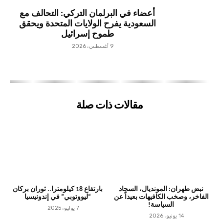
أعضاء في البرلمان التركي: التحالف مع
السعودية يفرح الولايات المتحدة ويحقق
طموح إسرائيل
9 أغسطس، 2026
مقالات ذات صلة
نبض طهران: المونديال، السجاد
بارتفاع 18 كيلومترا.. ثوران بركان
الفاخر، وصخب الكافيهات بعيداً عن
“ليووتوبي” في إندونيسيا
السياسة!
7 يوليو، 2025
14 يونيو، 2026