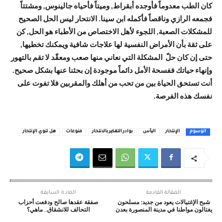
كان الطب معدوماً فأوجده أبقراط, وميتاً فأحياه جالينوس, ومشتتاً
فجمعه الرازي وناقصاً فأكمله ابن سينا. الانتحار ليس الحل الصحيح
للمشكلات الصعبة, اللجوء لأهل الاختصاص من الأطباء هو الحل, كن
على ثقة بأن الأمراض النفسية لها علاجات شافية ويمكنك تخطيها,
حتى إن كان حلّ المشكلة التي نعاني منها صعب ومعقّد لا تقم بالتهور
وإنهاء حياتك ففسحة الأمل دائماً موجودة إن بحثنا عنها بشكل صحيح.
أنت تستحق الحياة بين من تحب من أهلك والمقربين فلا تفوت على
نفسك هذه الفرصة.
الوسوم
الإنتحار
اليأس
بوادر التفكير بالانتحار
منوعات
هل تنوي الإنتحار
المقالة القادمة
المادة السابقة
شبح الإغتيالات يعود من جديد: مسلحون
صفقة عقدها صالح ودفعت أحزاب
يغتالون مواطنا في مدينة المنصورة بعدن
التحالف للانشقاق.. ماهي؟