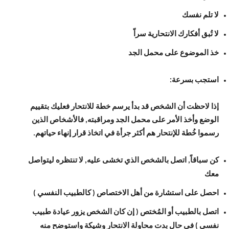
لا تلم نفسك
لا تُبق أفكارك الانتحارية سراّ
خذ الموضوع على محمل الجد
استجب بسرعة:
إذا لاحظت أن الشخص قد بدأ يرسم خطة للانتحار فعليك بتقييم
الوضع وأخذ الأمر على محمل الجد ومراقبته, فالأشخاص الذين
رسموا خُطة للإنتحار هم أكثر جرأة في اتخاذ قرار إنهاء حياتهم.
كن سباقاً, اتصل بالشخص الذي تخشى عليه, لا تنتظره ليتواصل
معك
احصل على استشارة من أهل الاختصاص ( كالطبيب النفسي )
اتصل بالطبيب أو المُختص ( إن كان الشخص يزور عيادة طبيب
نفسي ) في حال بدت محاولة الانتحار وشيكة واستوضح منه