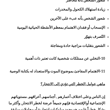
شعور الشخص بأنه مُحاصر
زيادة استهلاك الكحول والمخدرات
شعور الشخص بأنه عبء على الآخرين
الإنسحاب أو فقدان الاهتمام بمعظم الأنشطة الحياتية اليومية
التّصرف بتهوّر
الشعور بتقلبات مزاجية حادة ومفاجئة
10-التخلي عن ممتلكات شخصية كانت تعتبر ذات أهمية
11-الاهتمام المفاجئ بموضوع الموت والاستعداد له بكتابة الوصية
ماهي عوامل الخطر التي تؤدي إلى الانتحار؟
إن الناس وعلى اختلاف أعمارهم , أجناسهم, أعراقهم, مستوياتهم
الإجتماعية أوالإقتصادية فإنهم جميعاً عرضة لخطر الانتحار, وأكثر ما
يشكل خطراً عليهم هو وجود سلوكيات إنتحارية أو محاولات سابقة