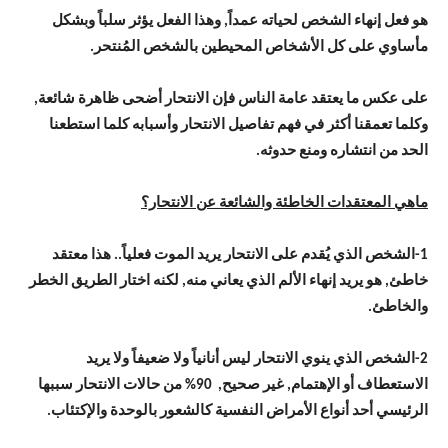
هو فعل إنهاء الشخص لحياته عمداً, وهذا الفعل يؤثر سلباً وبشكل
مأساوي على كل الأشخاص المحيطين بالشخص المُنتحر.
على عكس ما يعتقد عامة الناس فإن الانتحار أضحى ظاهرة شائعة,
وكلما تعمقنا أكثر في فهم تفاصيل الانتحار وأسبابه كلما استطعنا
الحد من انتشاره ومنع حدوثه.
ماهي المعتقدات الخاطئة والشائعة عن الانتحار؟
1-الشخص الذي يُقدم على الانتحار يريد الموت فعلياً.. هذا معتقد
خاطئ, هو يريد إنهاء الألم الذي يعاني منه, لكنه اختار الطريق الخطر
والخاطئ.
2-الشخص الذي ينوي الانتحار ليس أنانياً ولا ضعيفاً ولا يريد
الاستعطاف أو الإهتمام, غير صحيح, 90% من حالات الانتحار سببها
الرئيسي أحد أنواع الأمراض النفسية كالشعور بالوحدة والإكتئاب.