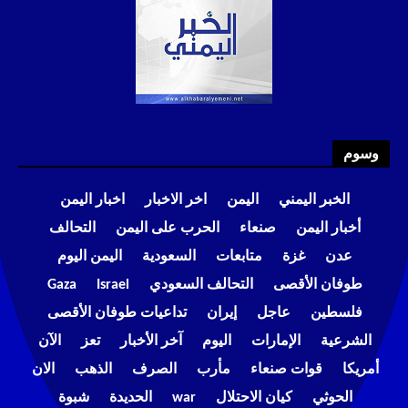
وسوم
الخبر اليمني
اليمن
اخر الاخبار
اخبار اليمن
أخبار اليمن
صنعاء
الحرب على اليمن
التحالف
عدن
غزة
متابعات
السعودية
اليمن اليوم
طوفان الأقصى
التحالف السعودي
Israel
Gaza
فلسطين
عاجل
إيران
تداعيات طوفان الأقصى
الشرعية
الإمارات
اليوم
آخر الأخبار
تعز
الآن
أمريكا
قوات صنعاء
مأرب
الصرف
الذهب
الان
الحوثي
كيان الاحتلال
war
الحديدة
شبوة