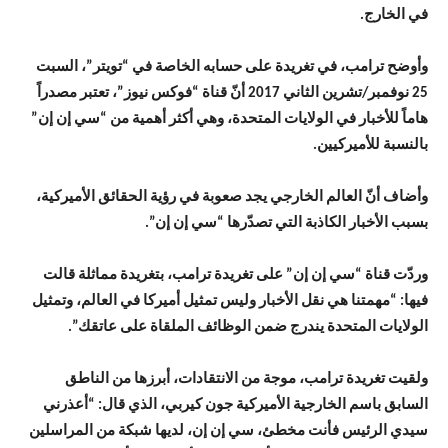
في الخارج.
وأوضح ترامب، في تغريدة على حسابه الخاصة في “تويتر”، السبت
25 نوفمبر/تشرين الثاني 2017 أنّ قناة “فوكس نيوز”، تعتبر مصدراً
هاماً للأخبار في الولايات المتحدة، وهي أكثر أهمية من “سي إن إن”
بالنسبة للأميركيين.
وأضاف أنّ العالم الخارجي يجد صعوبة في رؤية الحقائق الأميركية،
بسبب الأخبار الكاذبة التي تصدّرها “سي إن إن”.
وردّت قناة “سي إن إن” على تغريدة ترامب، بتغريدة مماثلة قالت
فيها: “مهمتنا هي نقل الأخبار وليس تمثيل أميركا في العالم، وتمثيل
الولايات المتحدة يندرج ضمن الوظائف الملقاة على عاتقك”.
ولقيت تغريدة ترامب، موجة من الانتقادات، أبرزها من الناطق
السابق باسم الخارجية الأميركية جون كيربي، الذي قال: “أعذرني
سيدي الرئيس فأنت مخطئ، سي إن إن، لديها شبكة من المراسلين