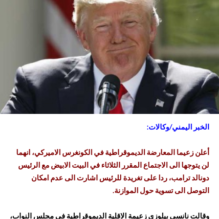
الخبر اليمني/وكالات:
أعلن زعيما المعارضة الديموقراطية في الكونغرس الاميركي، انهما
لن يتوجها الى الاجتماع المقرر الثلاثاء في البيت الابيض مع الرئيس
دونالد ترامب، ردا على تغريدة للرئيس اشارت الى عدم امكان
التوصل الى تسوية حول الموازنة.
وقالت نانسي بيلوزي زعيمة الاقلية الديموقراطية في مجلس النواب،