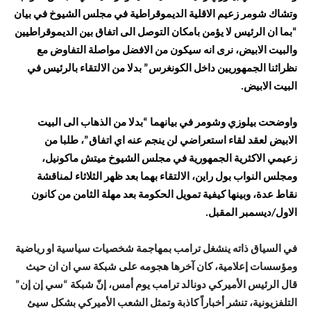
وتشاك شومر زعيم الاقلية الديموقراطية في مجلس الشيوخ في بيان
“بما ان الرئيس لا يؤمن بامكان التوصل الى اتفاق بين الديموقراطيين
والبيت الابيض، نرى انه سيكون من الافضل مواصلة التفاوض مع
نظرائنا الجمهوريين داخل الكونغرس” بدلا من الالتقاء بالرئيس في
البيت الابيض.
واوضحت بيلوزي وشومر في بيانهما “بدلا من الذهاب الى البيت
الابيض لعقد لقاء استعراضي لن ينجم عنه اي اتفاق”، طلبا من
زعيمي الاكثرية الجمهورية في مجلس الشيوخ ميتش ماكونيل،
ومجلس النواب بول راين، الالتقاء بهما بعد ظهر الثلاثاء لمناقشة
نقاط عدة، وبينها كيفية تمويل الحكومة بعد مهلة الثامن من كانون
الاول/ديسمبر المقبل.
في السياق ذاته ينشغل ترامب بمهاجمة شخصيات سياسية او رياضية
ومؤسسات إعلامية، كان آخرها هجومه على شبكة سي ان ان حيث
قال الرئيس الأميركي دونالد ترامب يوم أمس، إنّ شبكة “سي إن إن”
التلفزيونية، تنشر أخباراً كاذبة وتمثل الشعب الأميركي بشكل سيئ