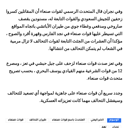
وفي نجران قال المتحدث الرسمي لقوات صنعاء أن المقاتلين كسروا
زحفين للجيش السعودي والقوات التابعة له، مسنودين بقصف
صاروخي ومدفعي وغطاء جوي من طيران الأباتشي باتجاه المواقع
التي تسيطر عليها قوات صنعاء في نجد الفارس وقهرة أقرد والصوح ،
مؤكدا أن العشرات من الجثث التابعة لقوات التحالف لا تزال مرمية
في الشعاب لم يتمكن التحالف من انتشالها.
وفي تعز صدت قوات صنعاء لزحف على جبل حبشي في تعز ، ومصرع
12 من قوات الشرعية منهم القيادي يوسف البحري ، بحسب تصريح
متحدث قوات صنعاء.
وجدد سريع أن قوات صنعاء على جاهزية لمواجهة أي تصعيد للتحالف
وسيفشل التحالف مهما كانت تعزيزاته العسكرية.
الوسوم
الخبر اليمني
المتحدث باسم قوات صنعاء
طيران التحالف
قوات صنعاء
نجران
نهم