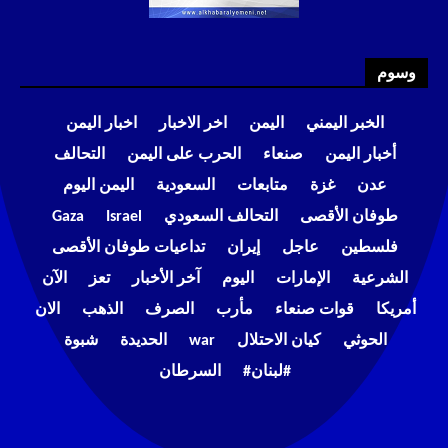
وسوم
الخبر اليمني
اليمن
اخر الاخبار
اخبار اليمن
أخبار اليمن
صنعاء
الحرب على اليمن
التحالف
عدن
غزة
متابعات
السعودية
اليمن اليوم
طوفان الأقصى
التحالف السعودي
Israel
Gaza
فلسطين
عاجل
إيران
تداعيات طوفان الأقصى
الشرعية
الإمارات
اليوم
آخر الأخبار
تعز
الآن
أمريكا
قوات صنعاء
مأرب
الصرف
الذهب
الان
الحوثي
كيان الاحتلال
war
الحديدة
شبوة
#لبنان#
السرطان