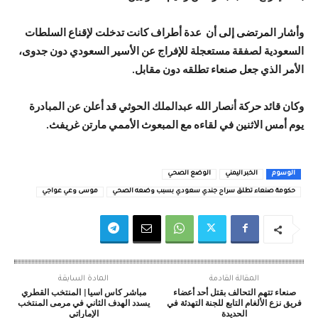
وأشار المرتضى إلى أن عدة أطراف كانت تدخلت لإقناع السلطات
السعودية لصفقة مستعجلة للإفراج عن الأسير السعودي دون جدوى،
الأمر الذي جعل صنعاء تطلقه دون مقابل.
وكان قائد حركة أنصار الله عبدالملك الحوثي قد أعلن عن المبادرة
يوم أمس الاثنين في لقاءه مع المبعوث الأممي مارتن غريفث.
الوسوم
الخبر اليمني
الوضع الصحي
حكومة صنعاء تطلق سراح جندي سعودي بسبب وضعه الصحي
موسى وعي عواجي
المقالة القادمة
المادة السابقة
صنعاء تتهم التحالف بقتل أحد أعضاء
مباشر كاس اسيا| المنتخب القطري
فريق نزع الألغام التابع للجنة التهدئة في
يسدد الهدف الثاني في مرمى المنتخب
الحديدة
الإماراتي