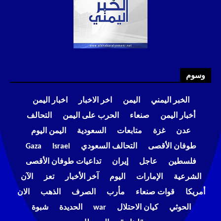
وسوم
الخبر اليمني
اليمن
اخر الاخبار
اخبار اليمن
أخبار اليمن
صنعاء
الحرب على اليمن
التحالف
عدن
غزة
متابعات
السعودية
اليمن اليوم
طوفان الأقصى
التحالف السعودي
Israel
Gaza
فلسطين
عاجل
إيران
تداعيات طوفان الأقصى
الشرعية
الإمارات
اليوم
آخر الأخبار
تعز
الآن
أمريكا
قوات صنعاء
مأرب
الصرف
الذهب
الان
الحوثي
كيان الاحتلال
war
الحديدة
شبوة