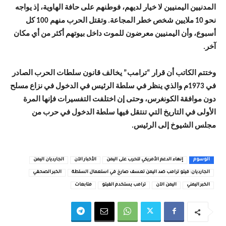
المدنيين اليمنيين لا خيار لديهم، فوطنهم على حافة الهاوية، إذ يواجه
نحو 10 ملايين شخص خطر المجاعة. وتقتل الحرب منهم 100 كل
أسبوع، وأن اليمنيين معرضون للموت داخل بيوتهم أكثر من أي مكان
آخر.
وختتم الكاتب أن قرار “ترامب” يخالف قانون سلطات الحرب الصادر
في 1973م والذي ينظر في سلطة الرئيس في الدخول في نزاع مسلح
دون موافقة الكونغرس، وحتى إن اختلفت التفسيرات فإنها المرة
الأولى في التاريخ التي تنتقل فيها سلطة الدخول في حرب من
مجلس الشيوخ إلى الرئيس.
الوسوم
إنهاء الدعم الأمريكي للحرب على اليمن
الأخبار الآن
الجارديان اليمن
الجارديان: فيتو ترامب ضد اليمن تعسف صارخ في استعمال السلطة
الخبر الصحفي
الخبر اليمني
اليمن الآن
ترامب يستخدم الفيتو
متابعات