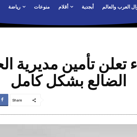
ال العرب والعالم
أبجدية
أقلام
منوعات
رياضة
تعلن تأمين مديرية ا
الضالع بشكل كامل
Share