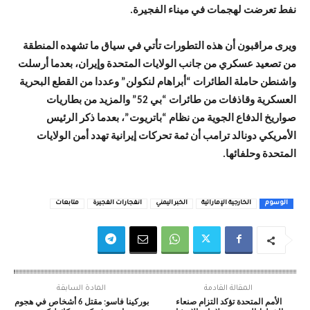
نفط تعرضت لهجمات في ميناء الفجيرة.
ويرى مراقبون أن هذه التطورات تأتي في سياق ما تشهده المنطقة
من تصعيد عسكري من جانب الولايات المتحدة وإيران، بعدما أرسلت
واشنطن حاملة الطائرات “أبراهام لنكولن” وعددا من القطع البحرية
العسكرية وقاذفات من طائرات “بي 52” والمزيد من بطاريات
صواريخ الدفاع الجوية من نظام “باتريوت”، بعدما ذكر الرئيس
الأمريكي دونالد ترامب أن ثمة تحركات إيرانية تهدد أمن الولايات
المتحدة وحلفائها.
الوسوم
الخارجية الإماراتية
الخبر اليمني
انفجارات الفجيرة
متابعات
المقالة القادمة
المادة السابقة
الأمم المتحدة تؤكد التزام صنعاء
بوركينا فاسو: مقتل 6 أشخاص في هجوم