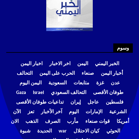
وسوم
الخبر اليمني
اليمن
اخر الاخبار
اخبار اليمن
أخبار اليمن
صنعاء
الحرب على اليمن
التحالف
عدن
غزة
متابعات
السعودية
اليمن اليوم
طوفان الأقصى
التحالف السعودي
Israel
Gaza
فلسطين
عاجل
إيران
تداعيات طوفان الأقصى
الشرعية
الإمارات
اليوم
آخر الأخبار
تعز
الآن
أمريكا
قوات صنعاء
مأرب
الصرف
الذهب
الان
الحوثي
كيان الاحتلال
war
الحديدة
شبوة