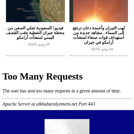
لهب النيران وأعمدة دخان ترتفع
فيديو| السعودية تجلي السفن من
إلى السماء.. مشاهد جديدة من
محطة جيزان النفطية عقب القصف
استهداف قوات صنعاء لمنشآت
اليمني لمنشآت أرامكو
أرامكو في جيزان
25 يوليو، 2026
26 يوليو، 2026