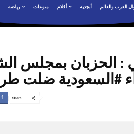
ال العرب والعالم
أبجدية
أقلام
منوعات
رياضة
ي : الحزبان بمجلس الش
ء #السعودية ضلت طر
Share