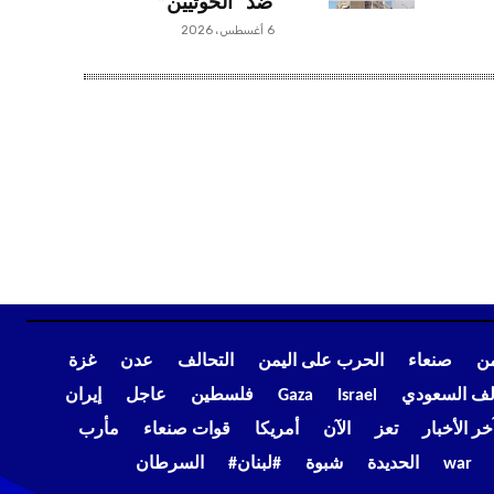
ضد “الحوثيين”
6 أغسطس، 2026
من
صنعاء
الحرب على اليمن
التحالف
عدن
غزة
الف السعودي
Israel
Gaza
فلسطين
عاجل
إيران
خر الأخبار
تعز
الآن
أمريكا
قوات صنعاء
مأرب
war
الحديدة
شبوة
#لبنان#
السرطان