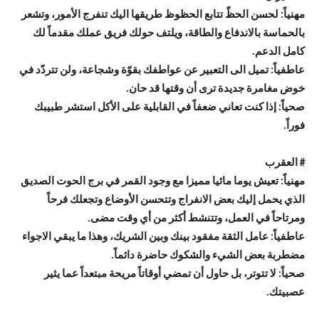
مهنياً: لحسن الحظّ تتابع الحظوظ طريقها اليك تنفرج الأمور، وتشعر
بالحماسة بالاندفاع والطاقة، ويلتف حولك فريق عملك مقدماً لك
كامل الدعم.
عاطفياً: تميل الى التعبير عن عواطفك بقوّة وشجاعة، ولن تتردّد في
خوض مغامرة جديدة ترى أن وقتها قد حان.
صحياً: إذا كنت تعاني ضعفاً في القابلية على الأكل استشر طبيبك
فوراً.
# العقرب
مهنياً: تعيش يوما مائيا مميزا مع وجود القمر في برج الحوت الصديق
الذي يحمل إليك بعض الانفراج وتتحسن الأوضاع وتجعلك فرحاً
ومرتاحاً في العمل، وتتنشط أكثر من أي وقت مضى.
عاطفياً: عامل الثقة مفقود بينك وبين الشريك، وهذا ما يبقي الاجواء
مضطربة بعض الشيء والشكوك حاضرة دائماً.
صحياً: لا تتوتر، بل حاول أن تمضي أوقاتاً مريحة مبتعداً عما يثير
عصبيتك.