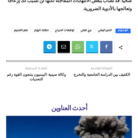
صحياً: قد تصاب ببعض الالتهابات المفاجئة لكنها لن تسبب لك إزعاجاً
وتعالجها بالأدوية الضرورية.
الوسوم
الخبر اليمني
برج فلكي
توقعات الابراج
حظك اليوم
علم التنجيم
المقالة القادمة
المادة السابقة
الكفيف بين الدراسة الجامعية والتخرج
وكالة صينية: اليمنيون ينتجون القوة رغم
التحديات
أحدث العناوين