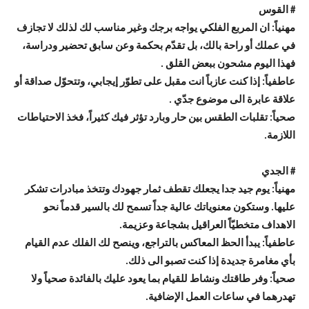
# القوس
مهنياً: ان المربع الفلكي يواجه برجك وغير مناسب لك لذلك لا تجازف
في عملك أو راحة بالك، بل تقدّم بحكمة وعن سابق تحضير ودراسة،
فهذا اليوم مشحون ببعض القلق .
عاطفياً: إذا كنت عازباً انت مقبل على تطوّر إيجابي، وتتحوّل صداقة أو
علاقة عابرة الى موضوع جدّي .
صحياً: تقلبات الطقس بين حار وبارد تؤثر فيك كثيراً، فخذ الاحتياطات
اللازمة.
# الجدي
مهنياً: يوم جيد جدا يجعلك تقطف ثمار جهودك وتتخذ مبادرات تشكر
عليها. وستكون معنوياتك عالية جداً تسمح لك بالسير قدماً نحو
الاهداف متخطيّاً العراقيل بشجاعة وعزيمة.
عاطفياً: يبدأ الحظ المعاكس بالتراجع، وينصح لك الفلك عدم القيام
بأي مغامرة جديدة إذا كنت تصبو الى ذلك.
صحياً: وفر طاقتك ونشاط للقيام بما يعود عليك بالفائدة صحياً ولا
تهدرهما في ساعات العمل الإضافية.