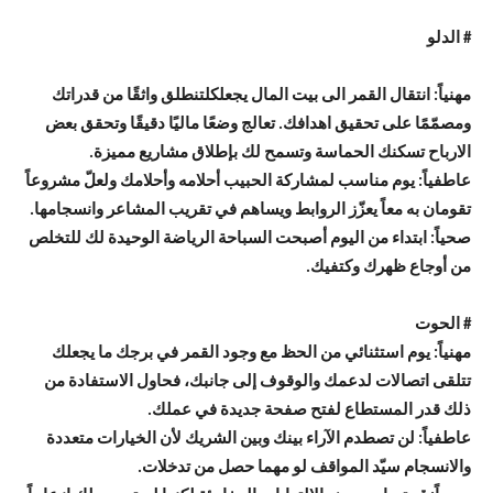
# الدلو
مهنياً: انتقال القمر الى بيت المال يجعلكلتنطلق واثقًا من قدراتك
ومصمّمًا على تحقيق اهدافك. تعالج وضعًا ماليًا دقيقًا وتحقق بعض
الارباح تسكنك الحماسة وتسمح لك بإطلاق مشاريع مميزة.
عاطفياً: يوم مناسب لمشاركة الحبيب أحلامه وأحلامك ولعلّ مشروعاً
تقومان به معاً يعزّز الروابط ويساهم في تقريب المشاعر وانسجامها.
صحياً: ابتداء من اليوم أصبحت السباحة الرياضة الوحيدة لك للتخلص
من أوجاع ظهرك وكتفيك.
# الحوت
مهنياً: يوم استثنائي من الحظ مع وجود القمر في برجك ما يجعلك
تتلقى اتصالات لدعمك والوقوف إلى جانبك، فحاول الاستفادة من
ذلك قدر المستطاع لفتح صفحة جديدة في عملك.
عاطفياً: لن تصطدم الآراء بينك وبين الشريك لأن الخيارات متعددة
والانسجام سيّد المواقف لو مهما حصل من تدخلات.