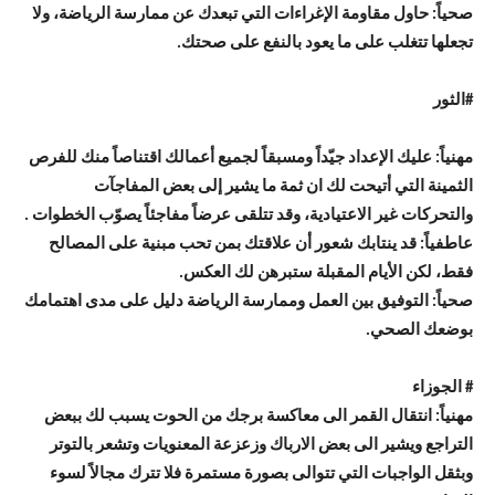
صحياً: حاول مقاومة الإغراءات التي تبعدك عن ممارسة الرياضة، ولا
تجعلها تتغلب على ما يعود بالنفع على صحتك.
#الثور
مهنياً: عليك الإعداد جيّداً ومسبقاً لجميع أعمالك اقتناصاً منك للفرص
الثمينة التي أتيحت لك ان ثمة ما يشير إلى بعض المفاجآت
والتحركات غير الاعتيادية، وقد تتلقى عرضاً مفاجئاً يصوّب الخطوات .
عاطفياً: قد ينتابك شعور أن علاقتك بمن تحب مبنية على المصالح
فقط، لكن الأيام المقبلة ستبرهن لك العكس.
صحياً: التوفيق بين العمل وممارسة الرياضة دليل على مدى اهتمامك
بوضعك الصحي.
# الجوزاء
مهنياً: انتقال القمر الى معاكسة برجك من الحوت يسبب لك ببعض
التراجع ويشير الى بعض الارباك وزعزعة المعنويات وتشعر بالتوتر
وبثقل الواجبات التي تتوالى بصورة مستمرة فلا تترك مجالاً لسوء