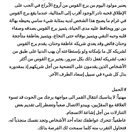
يعنبر مولود اليوم من برج القوس من أروع الأبراج في الحب على
الإطلاق فحبه نادر الوجود أقرب إلى المثالية، عندما يقع برج القوس
في غرام ما يصبح هذا الشخص لديه بمثابة شيء سامي يحيطه بهالة
من نور ويحافظ عليه مدى الحياة، يتميز برج القوس بصدقه وصفاء
قلبه وحبه النقي ويتميز بوفائه حتى النخاع، ويتميز بعاطفة متأججة
وحنان فائض وقد يعدي شريكه عاطفة وحنان، يقدم برج القوس
لشريكه كل ما بإمكانه ولو بإستطاعته أن يهب الدنيا على طبق من
ذهب لشريكه لفعل ذلك بكل سرور، يعتبر برج القوس من أكثر
الأشخاص الذين يقدمون على التضحية من أجل شريكهم إذ بمقدوره
بذل كل شيء في سبيل إسعاد الطرف الآخر.
# الحمل
مهنياً: لا يناسبك انتقال القمر الى مواجهة برجك من الحوت قد تسوء
العلاقة مع المقرّبين، ويبدو الاتصال صعباً وتضطر إلى تقديم بعض
التنازلات من أجل إشاعة الانسجام.
عاطفياً: تتحرك عواطفك تجاه أحد الأشخاص وتجد نفسك منجذباً له،
فتحاول التقرب منه كلما سمحت لك الفرصة بذلك.