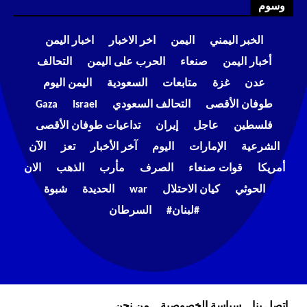
وسوم
الخبر اليمني
اليمن
اخر الاخبار
اخبار اليمن
أخبار اليمن
صنعاء
الحرب على اليمن
التحالف
عدن
غزة
متابعات
السعودية
اليمن اليوم
طوفان الأقصى
التحالف السعودي
Israel
Gaza
فلسطين
عاجل
إيران
تداعيات طوفان الأقصى
الشرعية
الإمارات
اليوم
آخر الأخبار
تعز
الآن
أمريكا
قوات صنعاء
الصرف
مأرب
الذهب
الان
الحوثي
كيان الاحتلال
war
الحديدة
شبوة
#لبنان#
السرطان
إتصل بنا
سياسة الخصوصية
من نحن