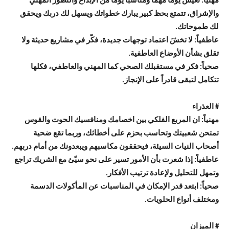
مهنياً: تعيش يوما مهما ومناسبا يوما من الإبداع والتطور المهني
والإشراق، تتمتع بحظ كبير يبارك خطواتك ويسهل لك دربك ويحقق
لك طموحاتك.
عاطفياً: لا تخشَ اعتماد توجهات جديدة، فكّر في مشاريع حديثة ولا
تقلق بشأن الأوضاع العاطفية.
صحياً: فكر في مستقبلك الصحي كما المهني والعاطفي، فكلها
تتكامل لتبقى قادراً على الإنجاز.
# العذراء
مهنياً: ان المربع الفلكي بين اخصامك ومنافسيك الحوت والقوس
تمتحن شعبيتك وتحاسب بحزم على أخطائك، وربما تقع ضحية
أصحاب النيات السيئة، فيحققون مكاسبهم ويبعدونك من أمام دربهم.
عاطفياً: إذا شعرت بأن الأمور تسير على نحو سيّئ مع الشريك تراجع
وتمهل للتحليل ولإعادة ترتيب الأفكار.
صحياً: ابتعد قدر الإمكان في المناسبات عن المأكولات الدسمة
ومختلف أنواع الحلويات.
# الميزان