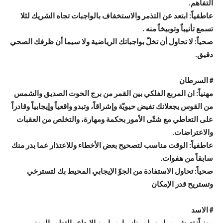
التفاهم.
عاطفياً: ابتعد عن التذمر والاستخفاف بالواجبات تجاه الشريك لئلا
تسمع تأنيباً وتوبيخاً منه .
صحياً: لا تحاول أن تخلّ بواجباتك الرياضية ولا سيما أن ظرفك الصحي
دقيق.
# السرطان
مهنياً: ان المربع الفلكي بين القمر من برج الحوت الصديق والشمس
من القوس يجعلانك تفيض حيويّة وإشراقاً، وتبدو واقعياً وإيجابياً وقادراً
على التعاطي مع شتّى الأمور بحكمة ومهارة، والتخلص من العقبات
والاعتراضات.
عاطفياً: الوقت مناسب لتصحيح بعض الأخطاء وللاعتذار عما بدر منك
سابقاً من هفوات.
صحياً: تحاول الاستفادة من الجوّ الإيجابي المحيط بك لتسترخي
وتستريح قدر الإمكان
# الاسد