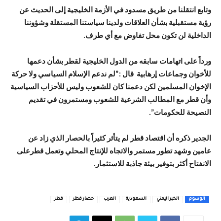
وتابع انتقلنا من طريق مسدود في الأزمة الخليجية إلى الحديث عن
رؤية مستقبلية بشأن العلاقات ولدينا سياستنا المستقلة وشؤوننا
الداخلية لن تكون محل تفاوض مع أي طرف.
ورداً على اتهامات سابقه من الدول الخليجية لقطر بشأن دعمها
للأخوان وجماعات إرهابية قال :”لم ندعم الإسلام السياسي ولا حركة
الإخوان المسلمين لكن دعمنا كان للشعوب وليس للأحزاب السياسية
وأن قطر مع المطالب الشرعية للشعوب ومستمرون في تقديم
النصيحة للحكومات”.
الجدير ذكره أن اقتصاد قطر لم يتأثر كثيراً بالحصار الذي زاد عن
عامين وشهد تطور مستمر والاتجاه للإنتاج المحلي وتعمل قطرعلى
الانفتاح أكثر بتوفير بيئة جاذبة للاستثمار.
الوسوم
الخبر اليمني
السعودية
العرب
حصار قطر
قطر