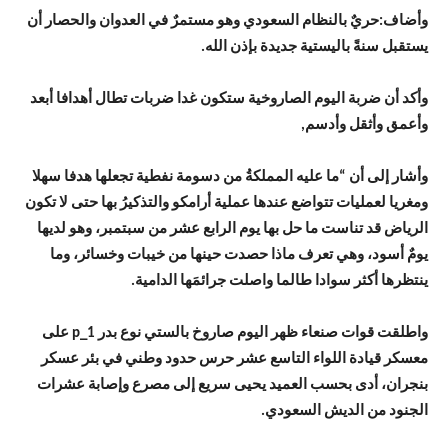
وأضاف:حريٌ بالنظام السعودي وهو مستمرٌ في العدوان والحصار أن
يستقبل سنةً باليستية جديدة بإذن الله.
وأكد أن ضربة اليوم الصاروخية ستكون غدا ضربات تطال أهدافا أبعد
وأعمق وأثقل وأدسم,
وأشار إلى أن “ما عليه المملكةُ من دسومة نفطية تجعلها هدفا سهلا
ومغريا لعمليات تتواضع عندها عملية أرامكو والتذكيرُ بها حتى لا تكون
الرياض قد تناست ما حل بها يوم الرابع عشر من سبتمبر، وهو لديها
يومٌ أسود، وهي تعرف ماذا حصدت حينها من خيبات وخسائر، وما
ينتظرها أكثر سوادا طالما واصلت جرائمَها الدامية.
واطلقت قوات صنعاء ظهر اليوم صاروخ بالستي نوع بدر 1_p على
معسكر قيادة اللواء التاسع عشر حرس حدود وطني في بئر عسكر
بنجران، أدى بحسب العميد يحيى سريع إلى مصرع وإصابة عشرات
الجنود من الديش السعودي.