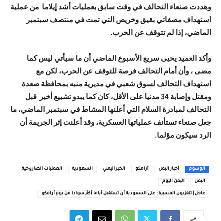
وهددت صنعاء التحالف في وقت سابق بعمليات أشد إيلاما من عملية
استهداف مصفاتي بقيق وخريص التي تمت في منتصف سبتمبر
الماضي، إذا لم تتوقف عن الحرب.
وأكد العميد يحيى سريع الأسبوع الماضي أن ما سيأتي ليس كما
مضى ، وأن أمام التحالف فرصة للتوقف عن الحرب، لكن مع
استهداف التحالف لسوق شعبي في مديرية منبه بمحافظة صعدة
ومقتل وإصابة 34 مدنيا على الأقل، كان كما يبدو تشييع أخير قبل
التحالف لمبادرة السلام التي أعلنها المشاط في سبتمبر الماضي، ما
جعل صنعاء تستأنف عملياتها العسكرية، وقد أعلنت إثر الجريمة أن
الرد سيكون مؤلما.
الوسوم
أخبار اليمن
أرامكو
الخبر اليمني
السعودية
العمليات الصاروخية
اليمن
اليمن اليوم
عاجل| تلفزيون المسيرة : على السعودية أن تستقبل أياما أكثر سوادا من يوم أرامكو