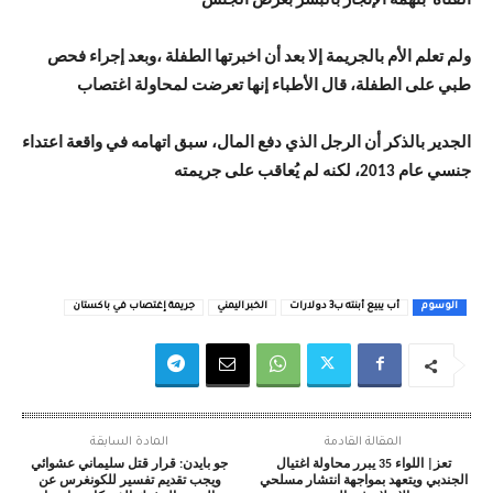
الفتاه بتهمة الإتجار بالبشر بغرض الجنس
ولم تعلم الأم بالجريمة إلا بعد أن اخبرتها الطفلة ،وبعد إجراء فحص
طبي على الطفلة، قال الأطباء إنها تعرضت لمحاولة اغتصاب
الجدير بالذكر أن الرجل الذي دفع المال، سبق اتهامه في واقعة اعتداء
جنسي عام 2013، لكنه لم يُعاقب على جريمته
الوسوم
أب يبيع أبنته ب3 دولارات
الخبر اليمني
جريمة إغتصاب في باكستان
المقالة القادمة
المادة السابقة
تعز| اللواء 35 يبرر محاولة اغتيال
جو بايدن: قرار قتل سليماني عشوائي
الجندبي ويتعهد بمواجهة انتشار مسلحي
ويجب تقديم تفسير للكونغرس عن