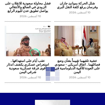
شلل الحركة بموانئ جازان
فشل محاولة سعودية للانقلاب على
وفرسان يرفع كلفة النقل البري
الزبيدي في الضالع والأنتقالي
يواصل تطويق عدن لليوم الرابع
10 أغسطس، 2026
10 أغسطس، 2026
عشية تلقيهما تقييماً بشأن وضع
عقب أيام على استهدافها..
فصائلهما.. اتفاق أمريكي – سعودي
استعراض عسكري يكشف اندثار
على العودة للأقبية الدبلوماسية في
أقوى فرقة عسكرية سعودية
اليمن
شرقي اليمن
10 أغسطس، 2026
10 أغسطس، 2026