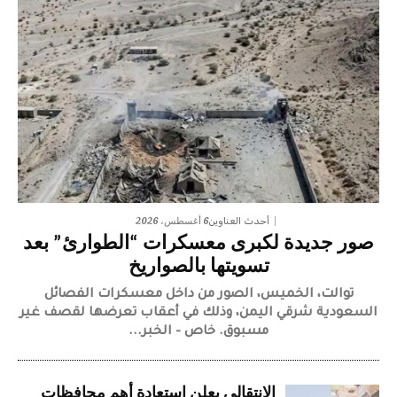
6 أغسطس، 2026
أحدث العناوين
صور جديدة لكبرى معسكرات “الطوارئ” بعد
تسويتها بالصواريخ
توالت، الخميس، الصور من داخل معسكرات الفصائل
السعودية شرقي اليمن، وذلك في أعقاب تعرضها لقصف غير
مسبوق. خاص – الخبر...
الانتقالي يعلن استعادة أهم محافظات