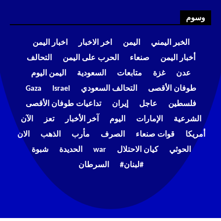
وسوم
الخبر اليمني
اليمن
اخر الاخبار
اخبار اليمن
أخبار اليمن
صنعاء
الحرب على اليمن
التحالف
عدن
غزة
متابعات
السعودية
اليمن اليوم
طوفان الأقصى
التحالف السعودي
Israel
Gaza
فلسطين
عاجل
إيران
تداعيات طوفان الأقصى
الشرعية
الإمارات
اليوم
آخر الأخبار
تعز
الآن
أمريكا
قوات صنعاء
الصرف
مأرب
الذهب
الان
الحوثي
كيان الاحتلال
war
الحديدة
شبوة
#لبنان#
السرطان