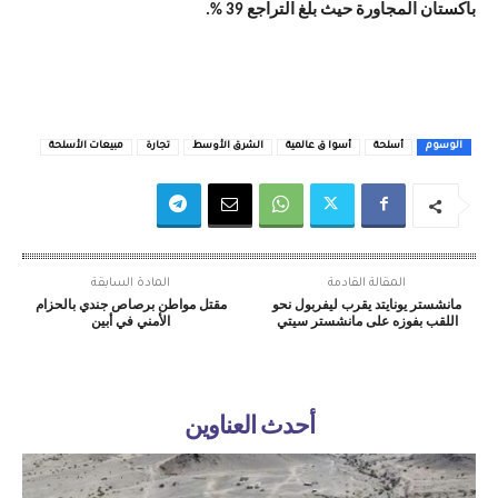
باكستان المجاورة حيث بلغ التراجع 39 %.
الوسوم
أسلحة
أسوا ق عالمية
الشرق الأوسط
تجارة
مبيعات الأسلحة
المقالة القادمة
المادة السابقة
مانشستر يونايتد يقرب ليفربول نحو
مقتل مواطن برصاص جندي بالحزام
اللقب بفوزه على مانشستر سيتي
الأمني في أبين
أحدث العناوين